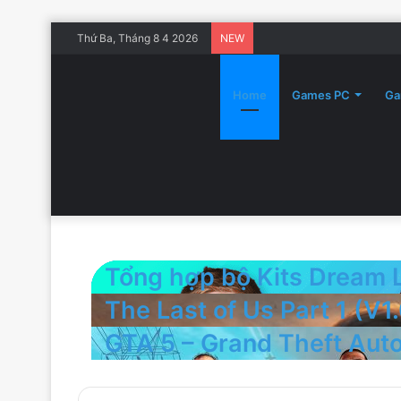
Thứ Ba, Tháng 8 4 2026
NEW
Home
Games PC
Ga
Tổng hợp bộ Kits Dream 
The Last of Us Part 1 (V1.
GTA 5 – Grand Theft Aut