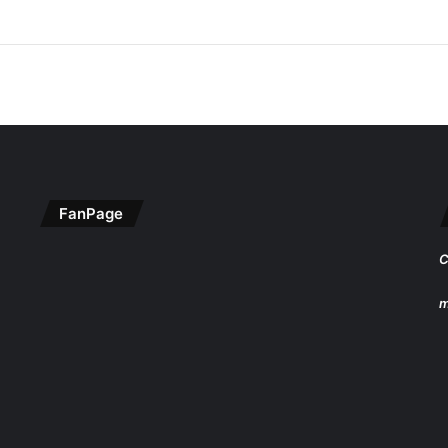
FanPage
C
m