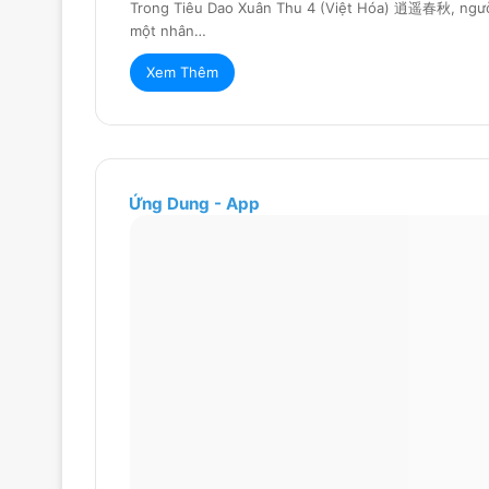
Trong Tiêu Dao Xuân Thu 4 (Việt Hóa) 逍遥春秋, người
một nhân…
Xem Thêm
Ứng Dung - App