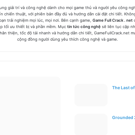
ung giải trí và công nghệ dành cho mọi game thủ và người yêu công ngh
đến chiến thuật, với phiên bản đầy đủ và hướng dẫn cài đặt chi tiết. Kh
bạn trải nghiệm mọi lúc, mọi nơi. Bên cạnh game,
Game Full Crack . net
c
p tối ưu thiết bị và phần mềm. Mục
tin tức công nghệ
sẽ liên tục cập n
hân thiện, tốc độ tải nhanh và hướng dẫn chi tiết, GameFullCrack.net ma
cộng đồng người dùng yêu thích công nghệ và game.
The Last of
Grounded 