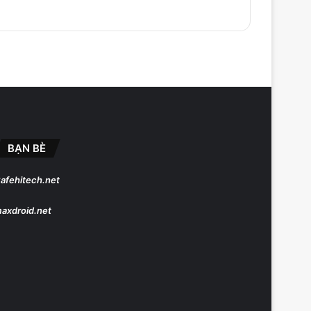
BẠN BÈ
afehitech.net
axdroid.net