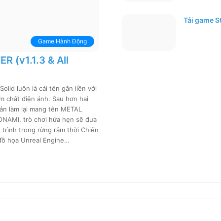
Tải game St
Game Hành Động
 (v1.1.3 & All
lid luôn là cái tên gắn liền với
m chất điện ảnh. Sau hơn hai
 bản làm lại mang tên METAL
ONAMI, trò chơi hứa hẹn sẽ đưa
trình trong rừng rậm thời Chiến
 đồ họa Unreal Engine…