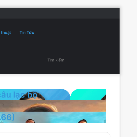
Đăng
Random
Sidebar
Switch
nhập
Article
skin
 thuật
Tin Tức
Switch
Tìm
skin
kiếm
âu lạc bộ
.66)