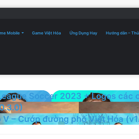
me Mobile
Game Việt Hóa
Ứng Dụng Hay
Hướng dẫn – Thủ
League Soccer 2023 + Logos các c
0.3.0)
o V – Cướp đường phố Việt Hóa (v1