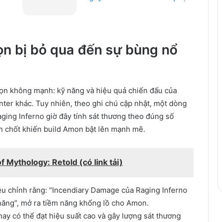
ọn bị bỏ qua đến sự bùng nổ
họn không mạnh: kỹ năng và hiệu quả chiến đấu của
unter khác. Tuy nhiên, theo ghi chú cập nhật, một dòng
ging Inferno giờ đây tính sát thương theo đúng số
en chốt khiến build Amon bật lên mạnh mẽ.
 Mythology: Retold (có link tải)
ều chỉnh rằng: “Incendiary Damage của Raging Inferno
 năng”, mở ra tiềm năng khổng lồ cho Amon.
ay có thể đạt hiệu suất cao và gây lượng sát thương