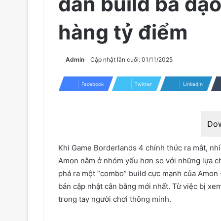
dẫn build bá đạ
hàng tỷ điểm
Admin
Cập nhật lần cuối: 01/11/2025
Facebook
Twitter
LinkedIn
Do
Khi Game Borderlands 4 chính thức ra mắt, nh
Amon nằm ở nhóm yếu hơn so với những lựa ch
phá ra một “combo” build cực mạnh của Amon
bản cập nhật cân bằng mới nhất. Từ việc bị xem
trong tay người chơi thông minh.