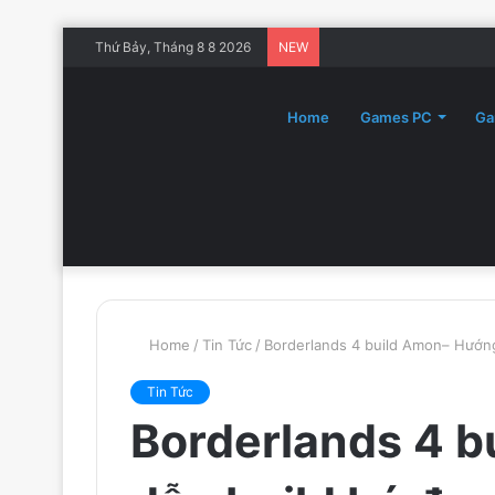
Thứ Bảy, Tháng 8 8 2026
NEW
Home
Games PC
Ga
Home
/
Tin Tức
/
Borderlands 4 build Amon– Hướng
Tin Tức
Borderlands 4 