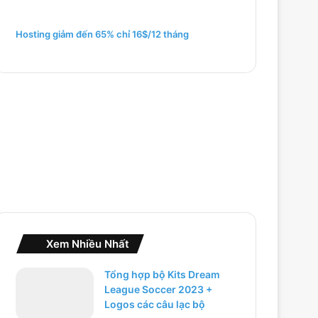
m
c
h
Hosting giảm đến 65% chỉ 16$/12 tháng
o
:
Xem Nhiều Nhất
Tổng hợp bộ Kits Dream
League Soccer 2023 +
Logos các câu lạc bộ