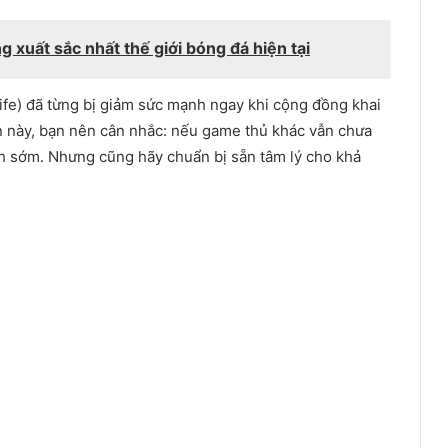
g xuất sắc nhất thế giới bóng đá hiện tại
nife) đã từng bị giảm sức mạnh ngay khi cộng đồng khai
n này, bạn nên cân nhắc: nếu game thủ khác vẫn chưa
nh sớm. Nhưng cũng hãy chuẩn bị sẵn tâm lý cho khả