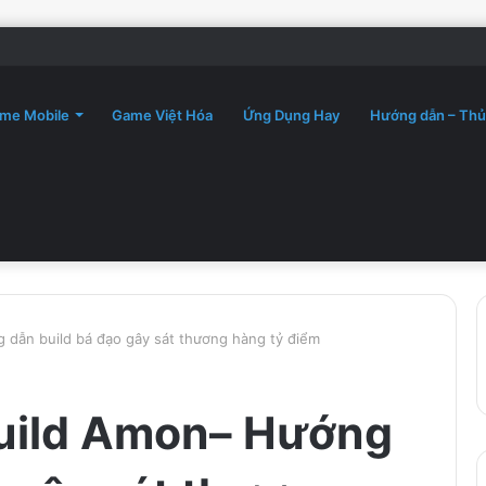
me Mobile
Game Việt Hóa
Ứng Dụng Hay
Hướng dẫn – Thủ
 dẫn build bá đạo gây sát thương hàng tỷ điểm
build Amon– Hướng