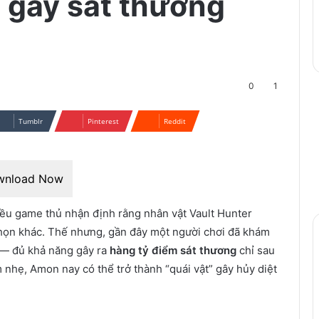
o gây sát thương
0
1
Tumblr
Pinterest
Reddit
wnload Now
iều game thủ nhận định rằng nhân vật Vault Hunter
ọn khác. Thế nhưng, gần đây một người chơi đã khám
 — đủ khả năng gây ra
hàng tỷ điểm sát thương
chỉ sau
 nhẹ, Amon nay có thể trở thành “quái vật” gây hủy diệt