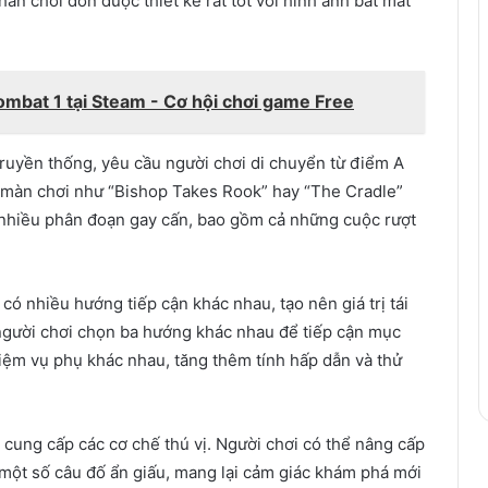
n chơi đơn được thiết kế rất tốt với hình ảnh bắt mắt
ombat 1 tại Steam - Cơ hội chơi game Free
ruyền thống, yêu cầu người chơi di chuyển từ điểm A
g màn chơi như “Bishop Takes Rook” hay “The Cradle”
nhiều phân đoạn gay cấn, bao gồm cả những cuộc rượt
 có nhiều hướng tiếp cận khác nhau, tạo nên giá trị tái
người chơi chọn ba hướng khác nhau để tiếp cận mục
iệm vụ phụ khác nhau, tăng thêm tính hấp dẫn và thử
 cung cấp các cơ chế thú vị. Người chơi có thể nâng cấp
 một số câu đố ẩn giấu, mang lại cảm giác khám phá mới