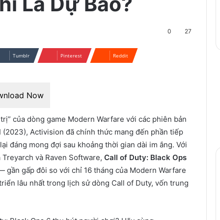
hỉ Là Dự Báo?
0
27
Tumblr
Pinterest
Reddit
wnload Now
 trị” của dòng game Modern Warfare với các phiên bản
 (2023), Activision đã chính thức mang đến phần tiếp
lại đáng mong đợi sau khoảng thời gian dài im ắng. Với
 là Treyarch và Raven Software,
Call of Duty: Black Ops
 — gần gấp đôi so với chỉ 16 tháng của Modern Warfare
 triển lâu nhất trong lịch sử dòng Call of Duty, vốn trung