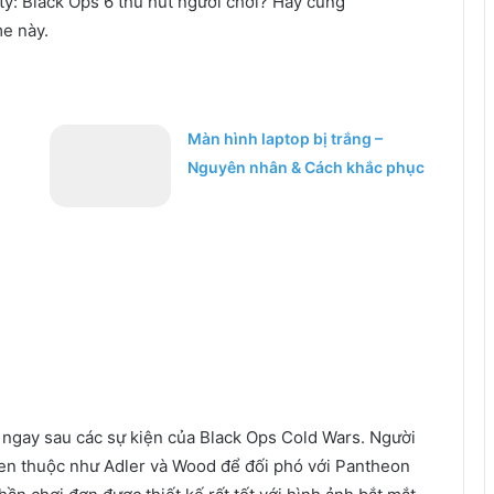
uty: Black Ops 6 thu hút người chơi? Hãy cùng
me này.
Màn hình laptop bị trắng –
Nguyên nhân & Cách khắc phục
, ngay sau các sự kiện của Black Ops Cold Wars. Người
uen thuộc như Adler và Wood để đối phó với Pantheon