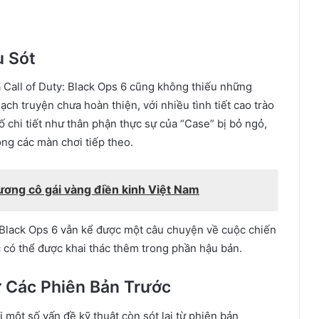
u Sót
Call of Duty: Black Ops 6 cũng không thiếu những
ch truyện chưa hoàn thiện, với nhiều tình tiết cao trào
 chi tiết như thân phận thực sự của “Case” bị bỏ ngỏ,
ong các màn chơi tiếp theo.
ương cô gái vàng điền kinh Việt Nam
 Black Ops 6 vẫn kể được một câu chuyện về cuộc chiến
c có thể được khai thác thêm trong phần hậu bản.
 Các Phiên Bản Trước
 một số vấn đề kỹ thuật còn sót lại từ phiên bản