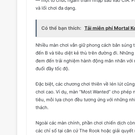
— một tổ chức ngầm thâm nhập sâu vào CIA. Phầ
và lối chơi đa dạng.
Có thể bạn thích:
Tải miễn phí Mortal K
Nhiều màn chơi vẫn giữ phong cách bắn súng t
đến B và tiêu diệt kẻ thù trên đường đi. Nhữn
đem đến trải nghiệm hành động mãn nhãn với 
đuổi đầy tốc độ.
Đặc biệt, các chương chơi thiên về lén lút cũng
chơi cao. Ví dụ, màn “Most Wanted” cho phép 
tiêu, mỗi lựa chọn đều tương ứng với những nh
thách.
Ngoài các màn chính, phần chơi chiến dịch còn
các chỉ số tại căn cứ The Rook hoặc giải quyết