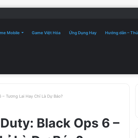
me Mobile
Game Việt Hóa
Ứng Dụng Hay
Hướng dẫn – Thủ
 6 – Tương Lai Hay Chỉ Là Dự Báo?
 Duty: Black Ops 6 –