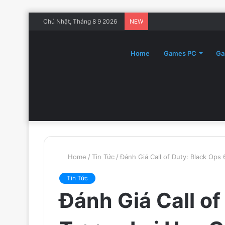
Chủ Nhật, Tháng 8 9 2026
NEW
Home
Games PC
Ga
Home
/
Tin Tức
/
Đánh Giá Call of Duty: Black Ops
Tin Tức
Đánh Giá Call of