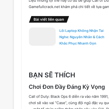
Liệu những lợi thế này có đủ để giúp Call of D
Gamefullcrack.net khám phá chi tiết về tựa ga
Bài viết liên quan
Lỗi Laptop Không Nhận Tai
Nghe: Nguyên Nhân & Cách
Khắc Phục Nhanh Gọn
BẠN SẼ THÍCH
Chơi Đơn Đầy Đáng Kỳ Vọng
Call of Duty: Black Ops 6 diễn ra vào năm 1991
chơi sẽ vào vai “Case”, cùng đội ngũ đặc vụ q