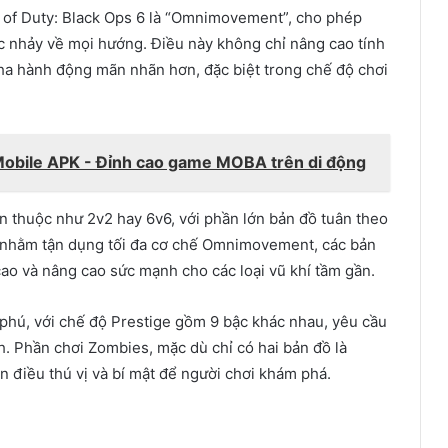
l of Duty: Black Ops 6 là “Omnimovement”, cho phép
ặc nhảy về mọi hướng. Điều này không chỉ nâng cao tính
pha hành động mãn nhãn hơn, đặc biệt trong chế độ chơi
Mobile APK - Đỉnh cao game MOBA trên di động
en thuộc như 2v2 hay 6v6, với phần lớn bản đồ tuân theo
n, nhằm tận dụng tối đa cơ chế Omnimovement, các bản
ao và nâng cao sức mạnh cho các loại vũ khí tầm gần.
hú, với chế độ Prestige gồm 9 bậc khác nhau, yêu cầu
h. Phần chơi Zombies, mặc dù chỉ có hai bản đồ là
n điều thú vị và bí mật để người chơi khám phá.