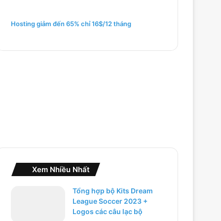
m
c
h
Hosting giảm đến 65% chỉ 16$/12 tháng
o
:
Xem Nhiều Nhất
Tổng hợp bộ Kits Dream
League Soccer 2023 +
Logos các câu lạc bộ