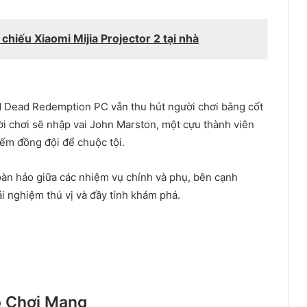
hiếu Xiaomi Mijia Projector 2 tại nhà
d Dead Redemption PC vẫn thu hút người chơi bằng cốt
i chơi sẽ nhập vai John Marston, một cựu thành viên
iếm đồng đội để chuộc tội.
oàn hảo giữa các nhiệm vụ chính và phụ, bên cạnh
i nghiệm thú vị và đầy tính khám phá.
ộ Chơi Mạng