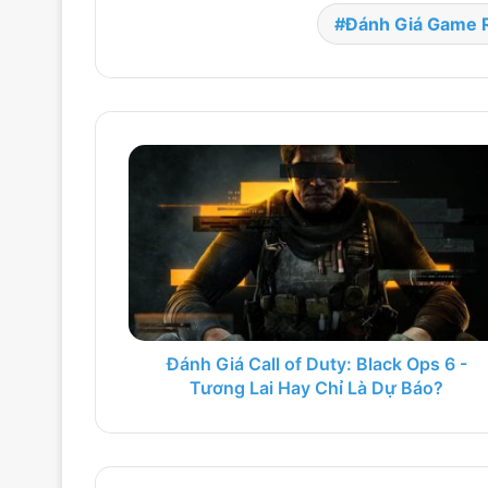
Đánh Giá Game 
Đánh Giá Call of Duty: Black Ops 6 -
Tương Lai Hay Chỉ Là Dự Báo?