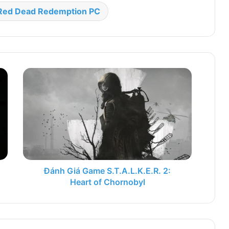
Red Dead Redemption PC
Đánh Giá Game S.T.A.L.K.E.R. 2:
Heart of Chornobyl