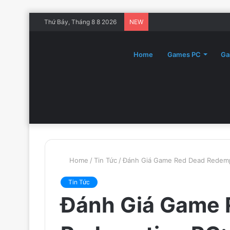
Thứ Bảy, Tháng 8 8 2026
NEW
Home
Games PC
Ga
Home
/
Tin Tức
/
Đánh Giá Game Red Dead Redempt
Tin Tức
Đánh Giá Game 