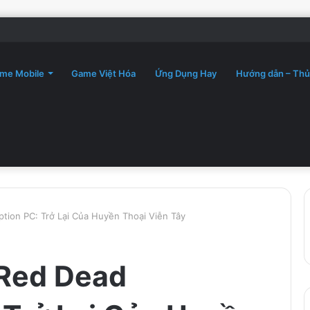
me Mobile
Game Việt Hóa
Ứng Dụng Hay
Hướng dẫn – Thủ
ion PC: Trở Lại Của Huyền Thoại Viễn Tây
Red Dead