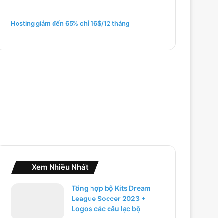
m
c
h
Hosting giảm đến 65% chỉ 16$/12 tháng
o
:
Xem Nhiều Nhất
Tổng hợp bộ Kits Dream
League Soccer 2023 +
Logos các câu lạc bộ