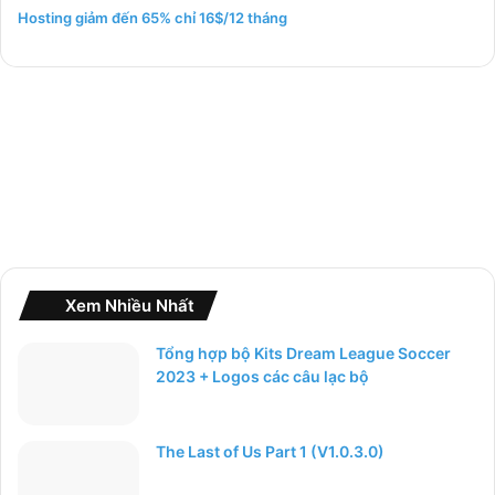
m
Hosting giảm đến 65% chỉ 16$/12 tháng
c
h
o
:
Xem Nhiều Nhất
Tổng hợp bộ Kits Dream League Soccer
2023 + Logos các câu lạc bộ
The Last of Us Part 1 (V1.0.3.0)