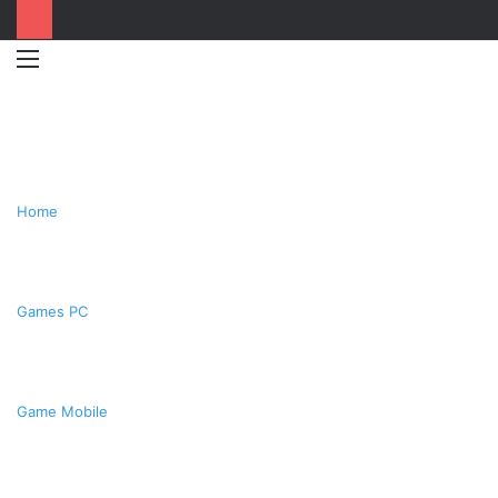
Menu
Switc
T
skin
k
Home
Games PC
Game Mobile