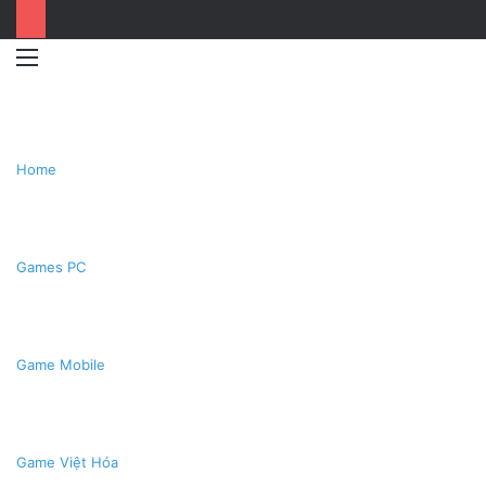
Menu
Switc
T
skin
k
Home
Games PC
Game Mobile
Game Việt Hóa