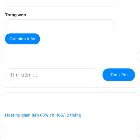
Trang web
T
ì
m
k
i
ế
m
Hosting giảm đến 65% chỉ 16$/12 tháng
c
h
o
: