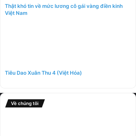
Thật khó tin về mức lương cô gái vàng điền kinh
Việt Nam
Tiêu Dao Xuân Thu 4 (Việt Hóa)
Về chúng tôi
Website
GameFullCrack
là nơi tổng hợp nhiều thể loại game từ
nhiều nguồn khác nhau và chia sẻ rộng rãi đến cộng đồng.