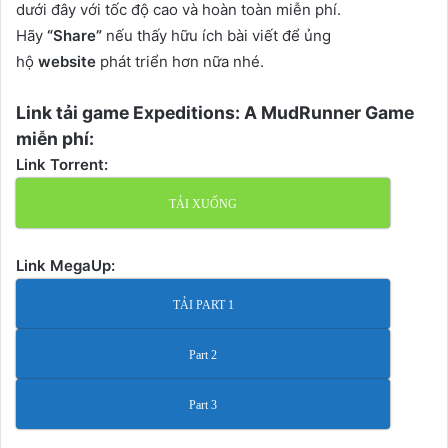
dưới đây với tốc độ cao và hoàn toàn miễn phí.
Hãy
“Share”
nếu thấy hữu ích bài viết để ủng
hộ
website
phát triển hơn nữa nhé.
Link tải game Expeditions: A MudRunner Game
miễn phí:
Link Torrent:
TẢI XUỐNG
Link MegaUp:
TẢI PART 1
Part 2
Part 3