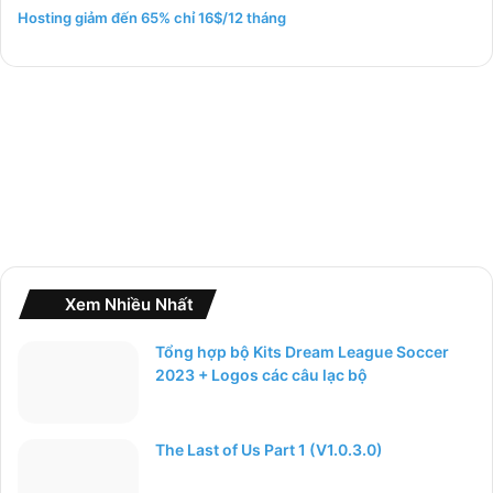
m
Hosting giảm đến 65% chỉ 16$/12 tháng
c
h
o
:
Xem Nhiều Nhất
Tổng hợp bộ Kits Dream League Soccer
2023 + Logos các câu lạc bộ
The Last of Us Part 1 (V1.0.3.0)