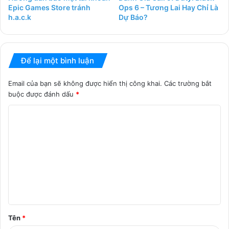
Epic Games Store tránh
Ops 6 – Tương Lai Hay Chỉ Là
h.a.c.k
Dự Báo?
Để lại một bình luận
Email của bạn sẽ không được hiển thị công khai.
Các trường bắt
buộc được đánh dấu
*
B
ì
n
h
l
u
ậ
Tên
*
n