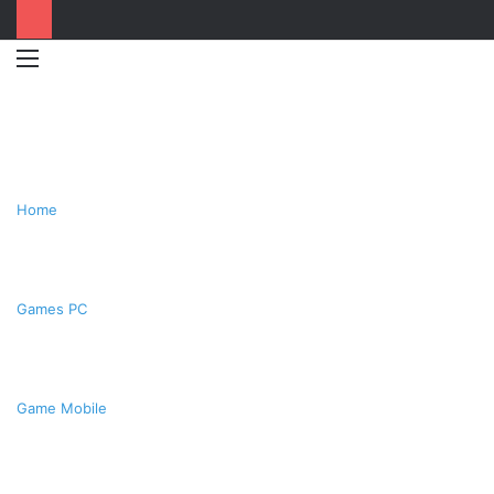
Menu
Switc
T
skin
k
Home
Games PC
Game Mobile