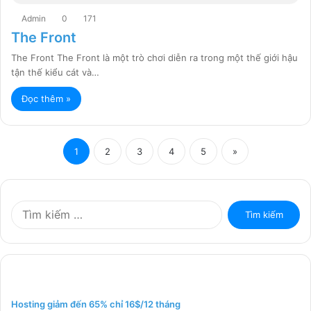
Admin
0
171
The Front
The Front The Front là một trò chơi diễn ra trong một thế giới hậu
tận thế kiểu cát và…
Đọc thêm »
1
2
3
4
5
»
T
ì
m
k
i
ế
m
Hosting giảm đến 65% chỉ 16$/12 tháng
c