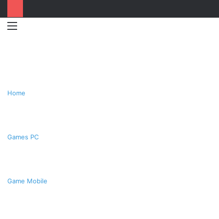
Menu
Switc
T
skin
k
Home
Games PC
Game Mobile