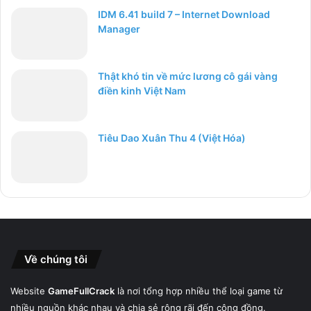
IDM 6.41 build 7 – Internet Download
Manager
Thật khó tin về mức lương cô gái vàng
điền kinh Việt Nam
Tiêu Dao Xuân Thu 4 (Việt Hóa)
Về chúng tôi
Website
GameFullCrack
là nơi tổng hợp nhiều thể loại game từ
nhiều nguồn khác nhau và chia sẻ rộng rãi đến cộng đồng.