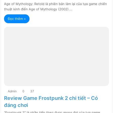
Age of Mythology: Retold là phiên bản làm lại của tựa game chiến
thuật kinh điển Age of Mythology (2002).…
Đọc thêm »
Admin
0
37
Review Game Frostpunk 2 chi tiết – Có
đáng chơi
“Frostpunk 2” là phần tiếp theo được mong đợi của tựa game