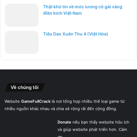
Thật khó tin về mức lương cô gái vàng
điền kinh Việt Nam
Tiêu Dao Xuân Thu 4 (Việt Hóa)
Về chúng tôi
Website
GameFullCrack
là nơi tổng hợp nhiều thể loại game từ
nhiều nguồn khác nhau và chia sẻ rộng rãi đến cộng đồng.
Donate
nếu bạn thấy website hữu ích
và giúp website phát triển hơn. Cảm
ơn.