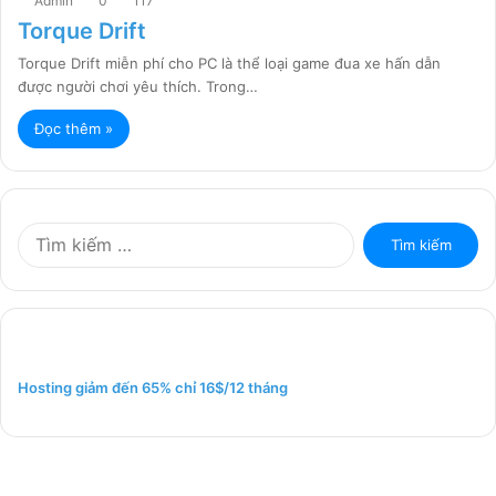
Admin
0
117
Torque Drift
Torque Drift miễn phí cho PC là thể loại game đua xe hấn dẫn
được người chơi yêu thích. Trong…
Đọc thêm »
T
ì
m
k
i
ế
m
Hosting giảm đến 65% chỉ 16$/12 tháng
c
h
o
: