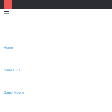
Menu
Switc
T
skin
k
Home
Games PC
Game Mobile