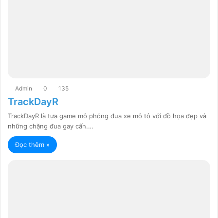
Admin
0
135
TrackDayR
TrackDayR là tựa game mô phỏng đua xe mô tô với đồ họa đẹp và
những chặng đua gay cấn.…
Đọc thêm »