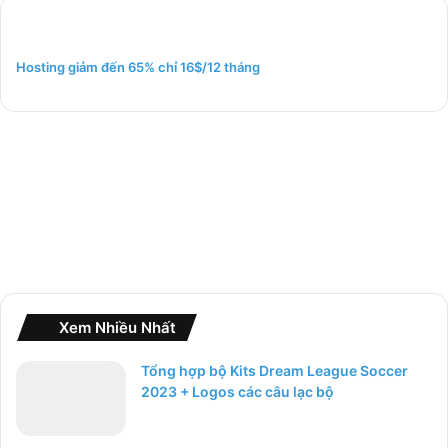
i
ế
m
Hosting giảm đến 65% chỉ 16$/12 tháng
c
h
o
:
Xem Nhiều Nhất
Tổng hợp bộ Kits Dream League Soccer
2023 + Logos các câu lạc bộ