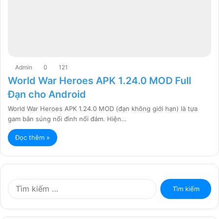
Admin
0
121
World War Heroes APK 1.24.0 MOD Full
Đạn cho Android
World War Heroes APK 1.24.0 MOD (đạn không giới hạn) là tựa
gam bắn súng nổi đình nổi đám. Hiện…
Đọc thêm »
T
ì
m
k