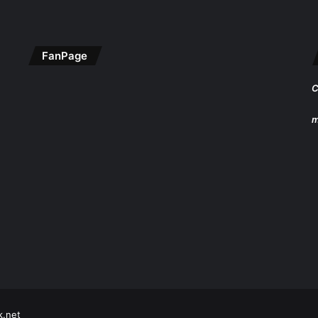
FanPage
C
m
k.net