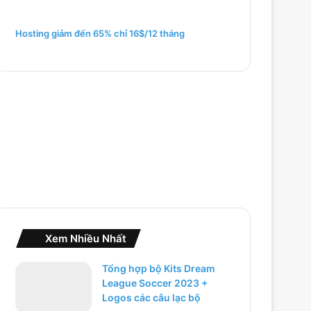
m
c
h
Hosting giảm đến 65% chỉ 16$/12 tháng
o
:
Xem Nhiều Nhất
Tổng hợp bộ Kits Dream
League Soccer 2023 +
Logos các câu lạc bộ