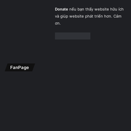
Donate
nếu bạn thấy website hữu ích
và giúp website phát triển hơn. Cảm
ơn.
FanPage