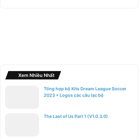
h
o
:
Xem Nhiều Nhất
Tổng hợp bộ Kits Dream League Soccer
2023 + Logos các câu lạc bộ
The Last of Us Part 1 (V1.0.3.0)