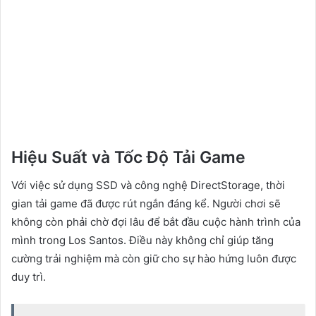
Hiệu Suất và Tốc Độ Tải Game
Với việc sử dụng SSD và công nghệ DirectStorage, thời
gian tải game đã được rút ngắn đáng kể. Người chơi sẽ
không còn phải chờ đợi lâu để bắt đầu cuộc hành trình của
mình trong Los Santos. Điều này không chỉ giúp tăng
cường trải nghiệm mà còn giữ cho sự hào hứng luôn được
duy trì.