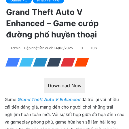
Games PC
Nhập Vai RPG
Grand Theft Auto V
Enhanced – Game cướp
đường phố huyền thoại
Admin
Cập nhật lần cuối: 14/08/2025
0
106
Download Now
Game
Grand Theft Auto V Enhanced
đã trở lại với nhiều
cải tiến đáng giá, mang đến cho người chơi những trải
nghiệm hoàn toàn mới. Với sự kết hợp giữa đồ họa đỉnh cao
và gameplay phong phú, game hứa hẹn sẽ làm hài lòng