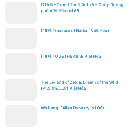
GTA 5 – Grand Theft Auto V – Cướp đường
phố Việt Hóa (v1.66)
[18+] Treasure of Nadia ( Việt Hóa)
[18+] TOGETHER BnB Việt Hóa
The Legend of Zelda: Breath of the Wild
(v1.5.0 & DLC) Việt Hóa
Wo Long: Fallen Dynasty (v1.06)