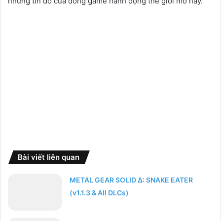
những tín đồ của dòng game hành động thế giới mở này.
Bài viết liên quan
METAL GEAR SOLID Δ: SNAKE EATER
(v1.1.3 & All DLCs)