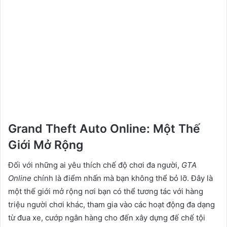
Grand Theft Auto Online: Một Thế
Giới Mở Rộng
Đối với những ai yêu thích chế độ chơi đa người,
GTA
Online
chính là điểm nhấn mà bạn không thể bỏ lỡ. Đây là
một thế giới mở rộng nơi bạn có thể tương tác với hàng
triệu người chơi khác, tham gia vào các hoạt động đa dạng
từ đua xe, cướp ngân hàng cho đến xây dựng đế chế tội