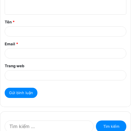
u
ậ
Tên
*
n
*
Email
*
Trang web
T
ì