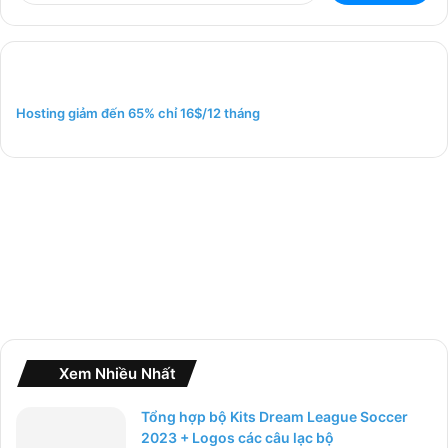
m
k
i
ế
m
Hosting giảm đến 65% chỉ 16$/12 tháng
c
h
o
:
Xem Nhiều Nhất
Tổng hợp bộ Kits Dream League Soccer
2023 + Logos các câu lạc bộ