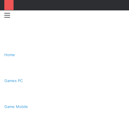
Menu
Switc
T
skin
k
Home
Games PC
Game Mobile