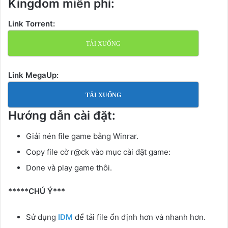
Kingdom miễn phí:
Link Torrent:
TẢI XUỐNG
Link MegaUp:
TẢI XUỐNG
Hướng dẫn cài đặt:
Giải nén file game bằng Winrar.
Copy file cờ r@ck vào mục cài đặt game:
Done và play game thôi.
*****CHÚ Ý***
Sử dụng
IDM
để tải file ổn định hơn và nhanh hơn.