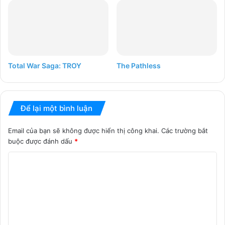
Total War Saga: TROY
The Pathless
Để lại một bình luận
Email của bạn sẽ không được hiển thị công khai.
Các trường bắt
buộc được đánh dấu
*
B
ì
n
h
l