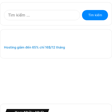
T
ì
m
k
i
ế
m
Hosting giảm đến 65% chỉ 16$/12 tháng
c
h
o
: