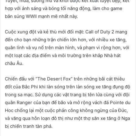
Tuyết, mưa, sương mù và khói được kết xuất tuyệt đẹp, kết
hợp với ánh sáng và bóng tối năng động, làm cho game
bắn súng WWII mạnh mẽ nhất này.
Cuộc xung đột và kẻ thù mới đối mặt: Call of Duty 2 mang
đến cho bạn những trận chiến lớn hơn, với nhiều xe tăng,
quân lính và vụ nổ trên màn hình, và phạm vi rộng hơn, với
một loạt các địa điểm và môi trường trên khắp Nhà hát
châu Âu.
Chiến đấu với “The Desert Fox” trên những bãi cát thiêu
đốt của Bắc Phi khi làn sóng trên làn sóng xe tăng đụng độ
trong sa mạc. Sử dụng các vật trang bị tên lửa cùng với đội
quân Ranger của bạn để bão và mở rộng vách đá Pointe du
Hoc chống lại một cuộc phản công không ngừng của Đức,
và văng qua hỗn loạn đô thị như một thợ săn xe tăng ở Nga
bị chiến tranh tàn phá.