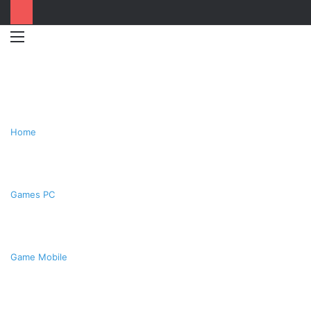
Menu
Switc
T
skin
k
Home
Games PC
Game Mobile