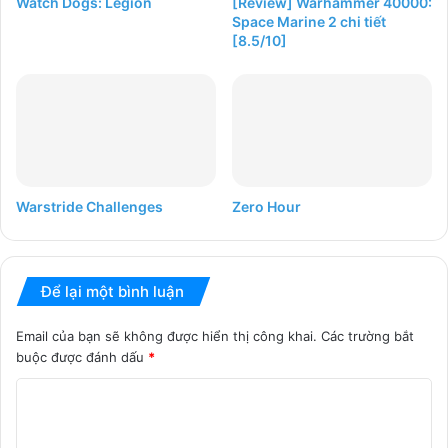
Watch Dogs: Legion
[Review] Warhammer 40000:
Space Marine 2 chi tiết
[8.5/10]
Warstride Challenges
Zero Hour
Để lại một bình luận
Email của bạn sẽ không được hiển thị công khai.
Các trường bắt
buộc được đánh dấu
*
B
ì