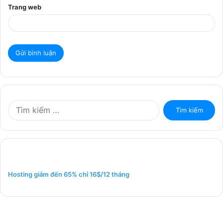
Trang web
T
ì
m
k
i
ế
m
Hosting giảm đến 65% chỉ 16$/12 tháng
c
h
o
: