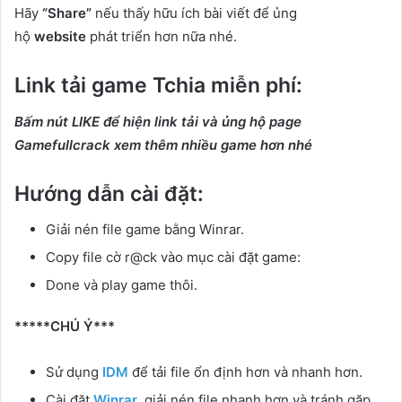
Hãy
“Share”
nếu thấy hữu ích bài viết để ủng
hộ
website
phát triển hơn nữa nhé.
Link tải game Tchia miễn phí:
Bấm nút LIKE để hiện link tải và ủng hộ page
Gamefullcrack xem thêm nhiều game hơn nhé
Hướng dẫn cài đặt:
Giải nén file game bằng Winrar.
Copy file cờ r@ck vào mục cài đặt game:
Done và play game thôi.
*****CHÚ Ý***
Sử dụng
IDM
để tải file ổn định hơn và nhanh hơn.
Cài đặt
Winrar
giải nén file nhanh hơn và tránh gặp