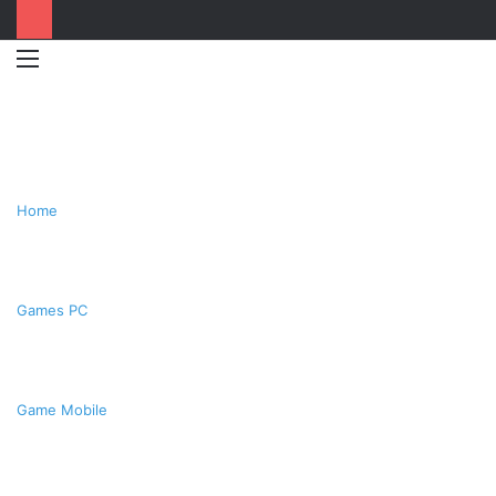
Menu
Switc
T
skin
k
Home
Games PC
Game Mobile