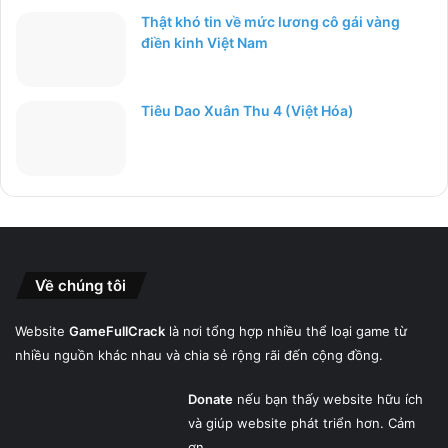
Thật khó tin về mức lương cô gái vàng
điền kinh Việt Nam
Tiêu Dao Xuân Thu 4 (Việt Hóa)
Về chúng tôi
Website
GameFullCrack
là nơi tổng hợp nhiều thể loại game từ
nhiều nguồn khác nhau và chia sẻ rộng rãi đến cộng đồng.
Donate
nếu bạn thấy website hữu ích
và giúp website phát triển hơn. Cảm
ơn.