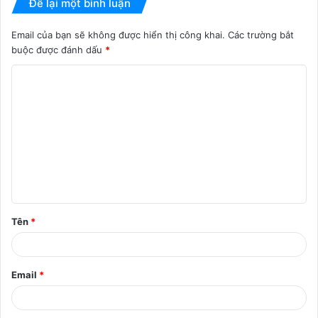
Để lại một bình luận
Email của bạn sẽ không được hiển thị công khai.
Các trường bắt
buộc được đánh dấu
*
B
ì
n
h
l
u
ậ
Tên
*
n
*
Email
*