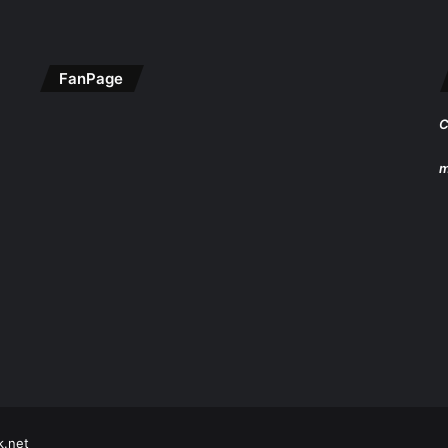
FanPage
C
m
k.net