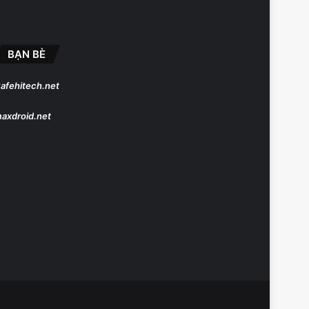
BẠN BÈ
afehitech.net
axdroid.net