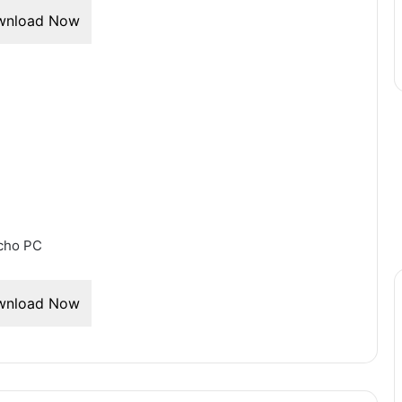
wnload Now
 cho PC
wnload Now