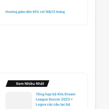
m
c
h
Hosting giảm đến 65% chỉ 16$/12 tháng
o
:
Xem Nhiều Nhất
Tổng hợp bộ Kits Dream
League Soccer 2023 +
Logos các câu lạc bộ