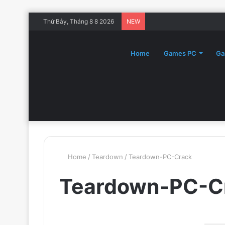
Thứ Bảy, Tháng 8 8 2026
NEW
Home
Games PC
Ga
Home
/
Teardown
/
Teardown-PC-Crack
Teardown-PC-C