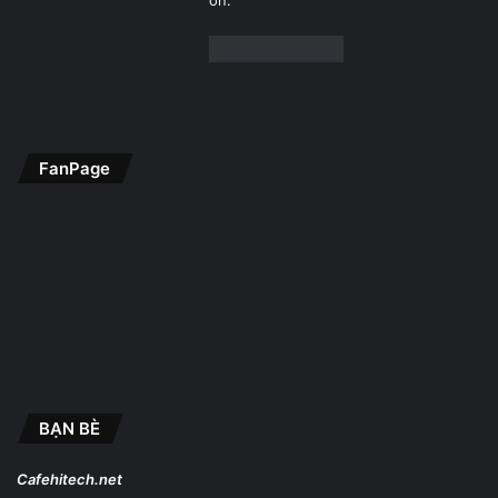
ơn.
FanPage
BẠN BÈ
Cafehitech.net