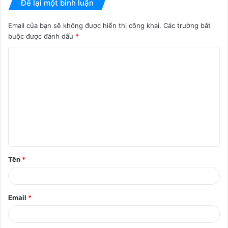
Để lại một bình luận
Email của bạn sẽ không được hiển thị công khai.
Các trường bắt
buộc được đánh dấu
*
B
ì
n
h
l
u
ậ
Tên
*
n
*
Email
*