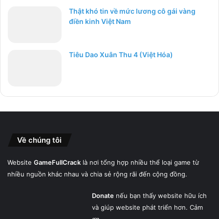
Thật khó tin về mức lương cô gái vàng
điền kinh Việt Nam
Tiêu Dao Xuân Thu 4 (Việt Hóa)
Về chúng tôi
Website
GameFullCrack
là nơi tổng hợp nhiều thể loại game từ
nhiều nguồn khác nhau và chia sẻ rộng rãi đến cộng đồng.
Donate
nếu bạn thấy website hữu ích
và giúp website phát triển hơn. Cảm