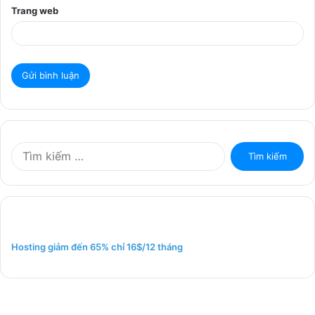
Trang web
T
ì
m
k
i
ế
m
Hosting giảm đến 65% chỉ 16$/12 tháng
c
h
o
: