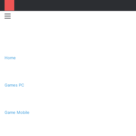
Menu
Switc
T
skin
k
Home
Games PC
Game Mobile