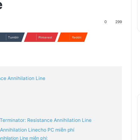
e
0
299
Tumblr
Pinterest
Reddit
ce Annihilation Line
Terminator: Resistance Annihilation Line
nnihilation Linecho PC miễn phí
ihilation Line miễn phí: