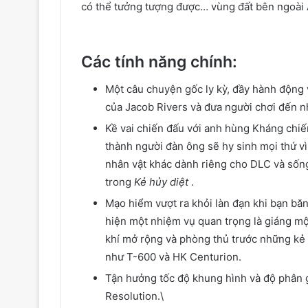
có thể tưởng tượng được… vùng đất bên ngoài A
Các tính năng chính:
Một câu chuyện gốc ly kỳ, đầy hành động v
của Jacob Rivers và đưa người chơi đến n
Kề vai chiến đấu với anh hùng Kháng chiế
thành người đàn ông sẽ hy sinh mọi thứ vì
nhân vật khác dành riêng cho DLC và sống
trong
Kẻ hủy diệt
.
Mạo hiểm vượt ra khỏi làn đạn khi bạn bă
hiện một nhiệm vụ quan trọng là giáng m
khí mở rộng và phòng thủ trước những kẻ t
như T-600 và HK Centurion.
Tận hưởng tốc độ khung hình và độ phân g
Resolution.\