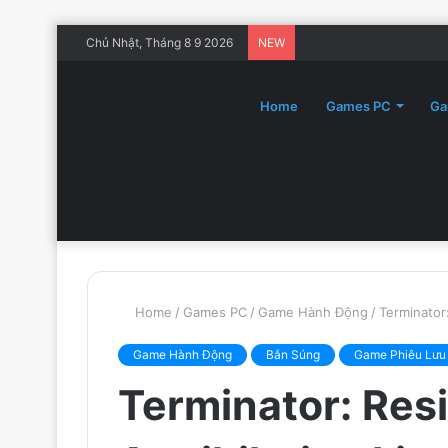
Chủ Nhật, Tháng 8 9 2026
NEW
Home
Games PC
Ga
Home
/
Games PC
/
Game Hành Động
/
Terminator:
Game Hành Động
Bắn Súng
Game Phiêu Lưu
Terminator: Res