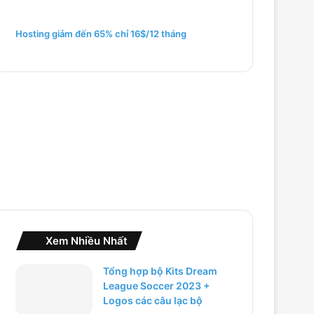
m
c
h
Hosting giảm đến 65% chỉ 16$/12 tháng
o
:
Xem Nhiều Nhất
Tổng hợp bộ Kits Dream
League Soccer 2023 +
Logos các câu lạc bộ