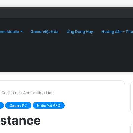
me Mobile
Game Việt Hóa
Ứng Dụng Hay
Hướng dẫn – Thủ
 Resistance Annihilation Line
Games PC
Nhập Vai RPG
istance