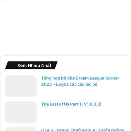
o
:
Xem Nhiều Nhất
Tổng hợp bộ Kits Dream League Soccer
2023 + Logos các câu lạc bộ
The Last of Us Part 1 (V1.0.3.0)
GTA 5 – Grand Theft Auto V – Cướp đường