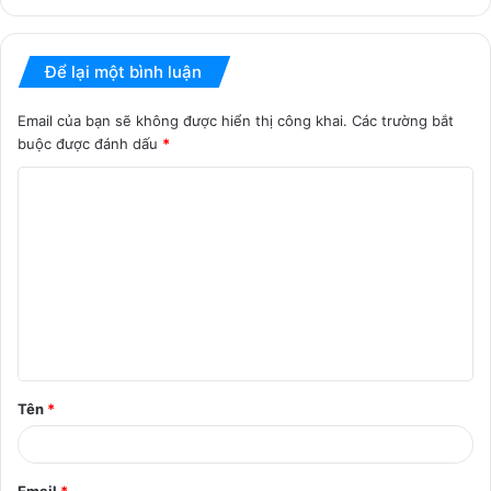
Để lại một bình luận
Email của bạn sẽ không được hiển thị công khai.
Các trường bắt
buộc được đánh dấu
*
B
ì
n
h
l
u
ậ
Tên
*
n
*