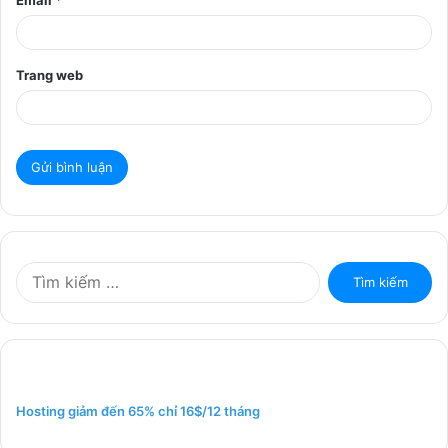
Email
*
Trang web
T
ì
m
k
i
ế
m
Hosting giảm đến 65% chỉ 16$/12 tháng
c
h