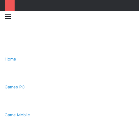
Menu
Switc
T
skin
k
Home
Games PC
Game Mobile