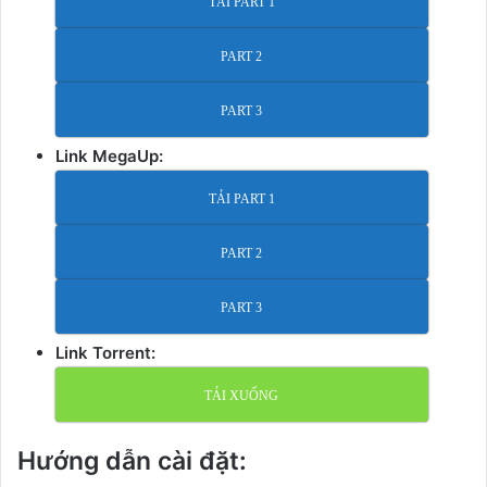
TẢI PART 1
PART 2
PART 3
Link MegaUp:
TẢI PART 1
PART 2
PART 3
Link Torrent:
TẢI XUỐNG
Hướng dẫn cài đặt: