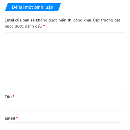
Để lại một bình luận
Email của bạn sẽ không được hiển thị công khai.
Các trường bắt
buộc được đánh dấu
*
B
ì
n
h
l
u
ậ
Tên
*
n
*
Email
*