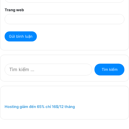
Trang web
T
ì
m
k
i
ế
m
Hosting giảm đến 65% chỉ 16$/12 tháng
c
h
o
: