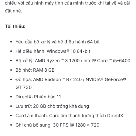
chiếu với cấu hình máy tính của mình trước khi tải về và cài
đặt nhé.
Tối thiểu:
Yêu cầu bộ xử lý và hệ điều hành 64 bit
Hệ điều hành: Windows® 10 64-bit
Bộ xử lý: AMD Ryzen ™ 3 1200 / Intel® Core ™ i5-6400
Bộ nhớ: RAM 8 GB
Đồ họa: AMD Radeon ™ R7 240 / NVIDIA® GeForce®
GT 730
DirectX: Phiên bản 11
Lưu trữ: 20 GB chỗ trống khả dụng
Card âm thanh: Card âm thanh tương thích DirectX
Ghi chú bổ sung: 30 FPS @ 1280 × 720