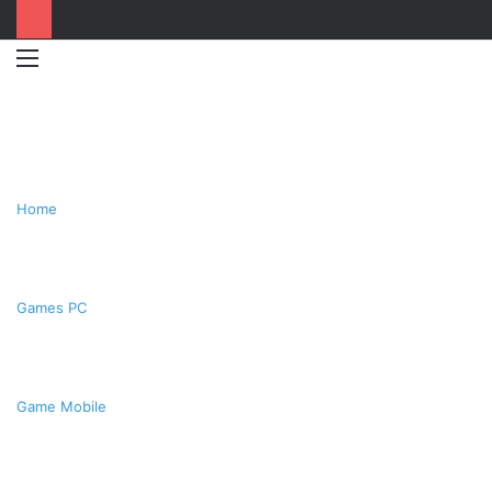
Menu
Switc
T
skin
k
Home
Games PC
Game Mobile