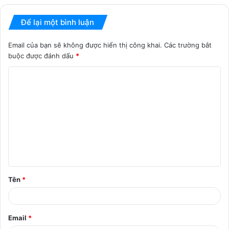
Để lại một bình luận
Email của bạn sẽ không được hiển thị công khai.
Các trường bắt
buộc được đánh dấu
*
B
ì
n
h
l
u
ậ
Tên
*
n
*
Email
*