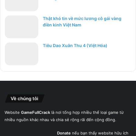
Thật khó tin về mức lương cô gái vàng
điền kinh Việt Nam
Tiêu Dao Xuân Thu 4 (Việt Hóa)
Về chúng tôi
Website
GameFullCrack
là nơi tổng hợp nhiều thể loại game từ
nhiều nguồn khác nhau và chia sẻ rộng rãi đến cộng đồng.
Donate
nếu bạn thấy website hữu ích