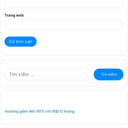
Trang web
T
ì
m
k
i
ế
m
Hosting giảm đến 65% chỉ 16$/12 tháng
c
h
o