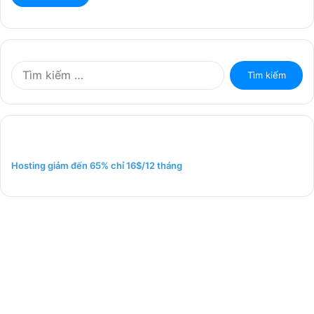
T
ì
m
k
i
ế
m
Hosting giảm đến 65% chỉ 16$/12 tháng
c
h
o
: