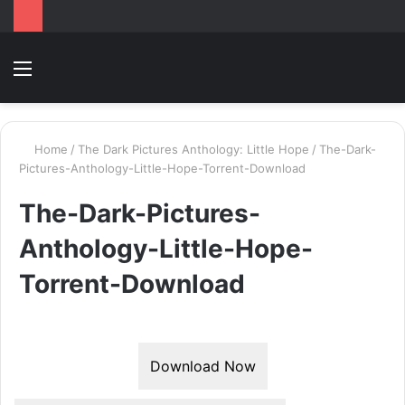
Menu
Switc
T
skin
k
Home
/
The Dark Pictures Anthology: Little Hope
/
The-Dark-
Pictures-Anthology-Little-Hope-Torrent-Download
The-Dark-Pictures-
Anthology-Little-Hope-
Torrent-Download
Download Now