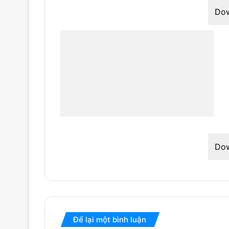
Do
Do
Để lại một bình luận