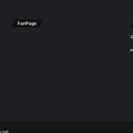
FanPage
C
m
k.net