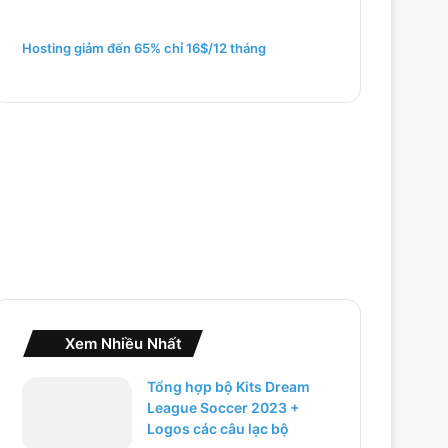
m
c
h
Hosting giảm đến 65% chỉ 16$/12 tháng
o
:
Xem Nhiều Nhất
Tổng hợp bộ Kits Dream
League Soccer 2023 +
Logos các câu lạc bộ