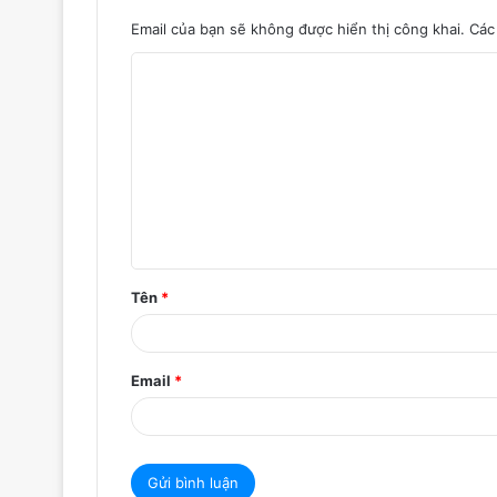
Email của bạn sẽ không được hiển thị công khai.
Các
B
ì
n
h
l
u
ậ
Tên
*
n
*
Email
*