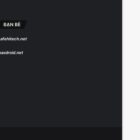
BẠN BÈ
afehitech.net
axdroid.net