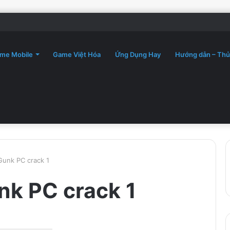
me Mobile
Game Việt Hóa
Ứng Dụng Hay
Hướng dẫn – Thủ
Gunk PC crack 1
nk PC crack 1