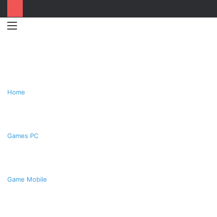
Menu
Switc
T
skin
k
Home
Games PC
Game Mobile