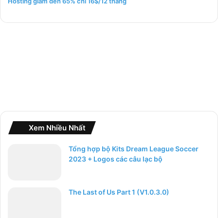
Hosting giảm đến 65% chỉ 16$/12 tháng
c
h
o
:
Xem Nhiều Nhất
Tổng hợp bộ Kits Dream League Soccer
2023 + Logos các câu lạc bộ
The Last of Us Part 1 (V1.0.3.0)