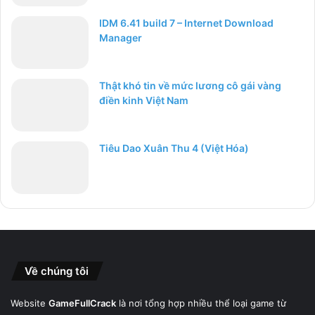
IDM 6.41 build 7 – Internet Download
Manager
Thật khó tin về mức lương cô gái vàng
điền kinh Việt Nam
Tiêu Dao Xuân Thu 4 (Việt Hóa)
Về chúng tôi
Website
GameFullCrack
là nơi tổng hợp nhiều thể loại game từ