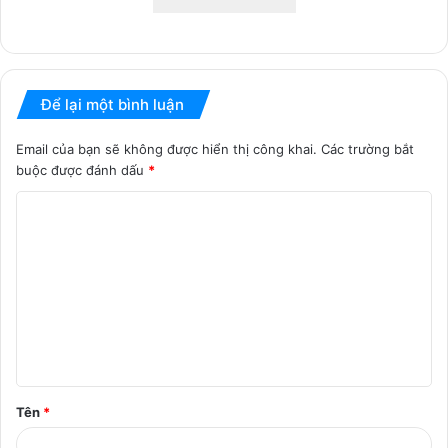
Để lại một bình luận
Email của bạn sẽ không được hiển thị công khai.
Các trường bắt
buộc được đánh dấu
*
B
ì
n
h
l
u
ậ
Tên
*
n
*