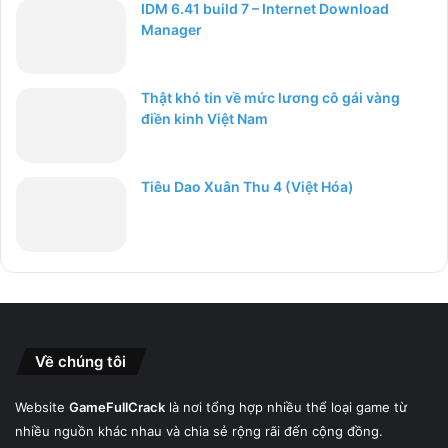
IDM 6.41 build 7 – Internet Download
Manager
Thật khó tin về mức lương cô gái vàng
điền kinh Việt Nam
Tiêu Dao Xuân Thu 4 (Việt Hóa)
Về chúng tôi
Website
GameFullCrack
là nơi tổng hợp nhiều thể loại game từ
nhiều nguồn khác nhau và chia sẻ rộng rãi đến cộng đồng.