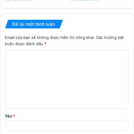
Để lại một bình luận
Email của bạn sẽ không được hiển thị công khai.
Các trường bắt
buộc được đánh dấu
*
B
ì
n
h
l
u
ậ
Tên
*
n
*