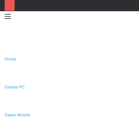
Menu
Switc
T
skin
k
Home
Games PC
Game Mobile