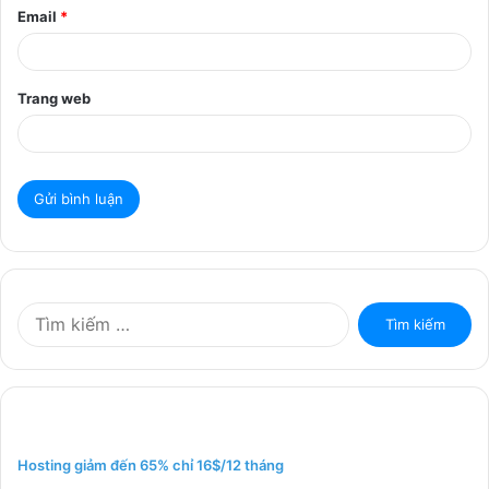
Email
*
Trang web
T
ì
m
k
i
ế
m
Hosting giảm đến 65% chỉ 16$/12 tháng
c