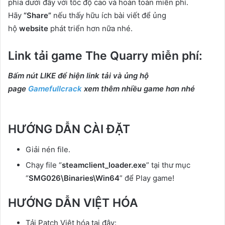
phía dưới đây với tốc độ cao và hoàn toàn miễn phí.
Hãy
“Share”
nếu thấy hữu ích bài viết để ủng
hộ
website
phát triển hơn nữa nhé.
Link tải game The Quarry miễn phí:
Bấm nút LIKE để hiện link tải và ủng hộ
page
Gamefullcrack
xem thêm nhiều game hơn nhé
HƯỚNG DẪN CÀI ĐẶT
Giải nén file.
Chạy file “
steamclient_loader.exe
” tại thư mục
“
SMG026\Binaries\Win64
” để Play game!
HƯỚNG DẪN VIỆT HÓA
Tải Patch Việt hóa tại đây: