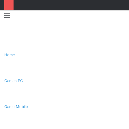
Menu
Switc
T
skin
k
Home
Games PC
Game Mobile