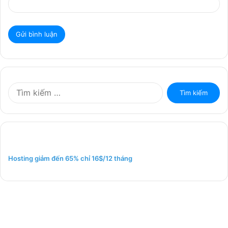
T
ì
m
k
i
ế
m
Hosting giảm đến 65% chỉ 16$/12 tháng
c
h
o
: