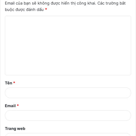
Email của bạn sẽ không được hiển thị công khai.
Các trường bắt
buộc được đánh dấu
*
B
ì
n
h
l
u
ậ
Tên
*
n
*
Email
*
Trang web