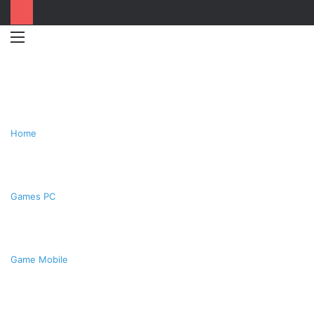
Menu
Switc
T
skin
k
Home
Games PC
Game Mobile