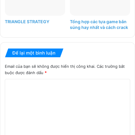
TRIANGLE STRATEGY
Tổng hợp các tựa game bắn
súng hay nhất và cách crack
Để lại một bình luận
Email của bạn sẽ không được hiển thị công khai.
Các trường bắt
buộc được đánh dấu
*
B
ì
n
h
l
u