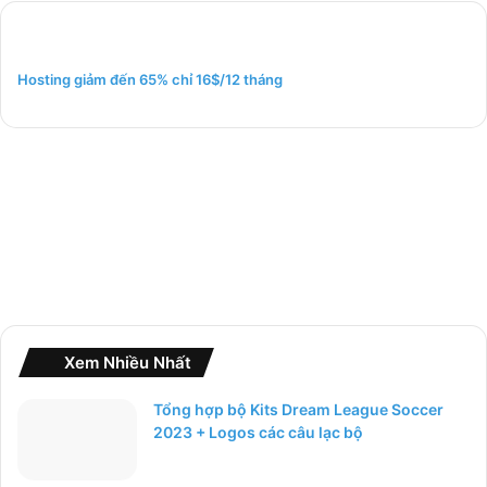
i
ế
m
Hosting giảm đến 65% chỉ 16$/12 tháng
c
h
o
:
Xem Nhiều Nhất
Tổng hợp bộ Kits Dream League Soccer
2023 + Logos các câu lạc bộ