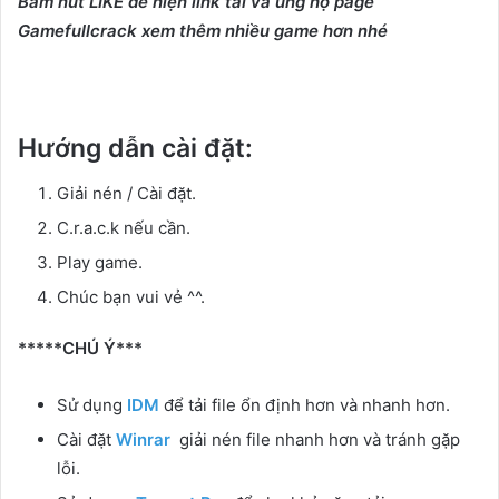
Bấm nút LIKE để hiện link tải và ủng hộ page
Gamefullcrack xem thêm nhiều game hơn nhé
Hướng dẫn cài đặt:
Giải nén / Cài đặt.
C.r.a.c.k nếu cần.
Play game.
Chúc bạn vui vẻ ^^.
*****CHÚ Ý***
Sử dụng
IDM
để tải file ổn định hơn và nhanh hơn.
Cài đặt
Winrar
giải nén file nhanh hơn và tránh gặp
lỗi.