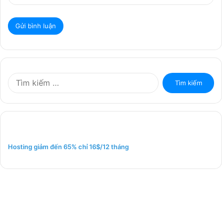
T
ì
m
k
i
ế
m
Hosting giảm đến 65% chỉ 16$/12 tháng
c
h
o
: