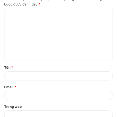
buộc được đánh dấu
*
B
ì
n
h
l
u
ậ
Tên
*
n
*
Email
*
Trang web