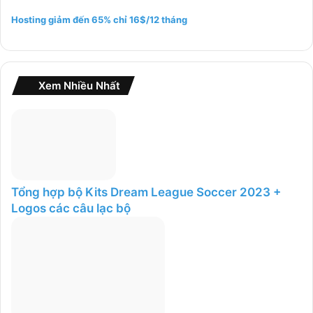
m
Hosting giảm đến 65% chỉ 16$/12 tháng
c
h
o
:
Xem Nhiều Nhất
Tổng hợp bộ Kits Dream League Soccer 2023 +
Logos các câu lạc bộ