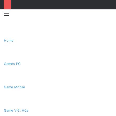
Menu
Switc
T
skin
k
Home
Games PC
Game Mobile
Game Việt Hóa