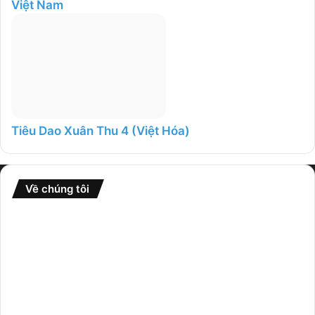
Việt Nam
Tiêu Dao Xuân Thu 4 (Việt Hóa)
Về chúng tôi
Website
GameFullCrack
là nơi tổng hợp nhiều thể loại game từ
nhiều nguồn khác nhau và chia sẻ rộng rãi đến cộng đồng.