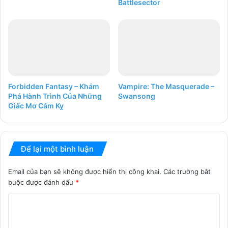
Battlesector
Forbidden Fantasy – Khám
Vampire: The Masquerade –
Phá Hành Trình Của Những
Swansong
Giấc Mơ Cấm Kỵ
Để lại một bình luận
Email của bạn sẽ không được hiển thị công khai.
Các trường bắt
buộc được đánh dấu
*
B
ì