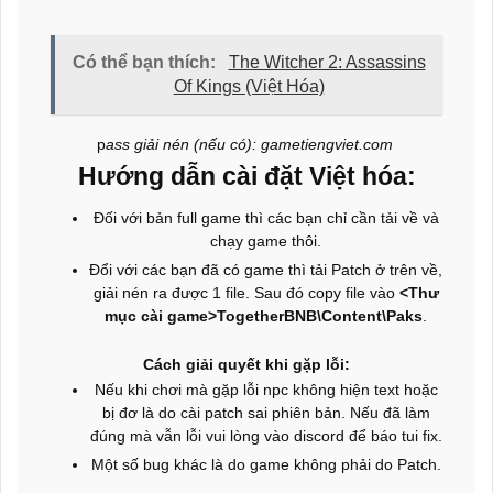
Có thể bạn thích:
The Witcher 2: Assassins
Of Kings (Việt Hóa)
p
a
ss giải nén (nếu có): gametiengviet.com
Hướng dẫn cài đặt Việt hóa:
Đối với bản full game thì các bạn chỉ cần tải về và
chạy game thôi.
Đổi với các bạn đã có game thì tải Patch ở trên về,
giải nén ra được 1 file. Sau đó copy file vào
<Thư
mục cài game>TogetherBNB\Content\Paks
.
Cách giải quyết khi gặp lỗi:
Nếu khi chơi mà gặp lỗi npc không hiện text hoặc
bị đơ là do cài patch sai phiên bản. Nếu đã làm
đúng mà vẫn lỗi vui lòng vào discord để báo tui fix.
Một số bug khác là do game không phải do Patch.