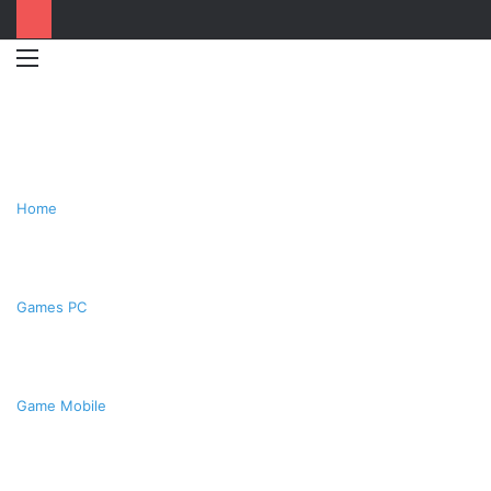
Menu
Switc
T
skin
k
Home
Games PC
Game Mobile