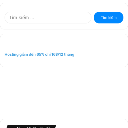
T
ì
m
k
i
ế
m
Hosting giảm đến 65% chỉ 16$/12 tháng
c
h
o
: