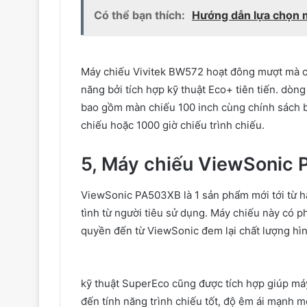
Có thể bạn thích:
Hướng dẫn lựa chọn 
Máy chiếu Vivitek BW572 hoạt đông
mượt mà
năng
bởi
tích hợp
kỹ thuật
Eco+ tiên tiến.
dòng
bao gồm màn chiếu 100 inch cùng chính sách 
chiếu
hoặc
1000
giờ chiếu
trình chiếu.
5, Máy chiếu ViewSonic
ViewSonic PA503XB là
1
sản phẩm
mới
tới
từ
h
tình từ người tiêu
sử dụng
. Máy chiếu này có
p
quyền
đến
từ ViewSonic
đem lại
chất lượng hì
kỹ thuật
SuperEco cũng được
tích hợp
giúp máy
đến
tính năng
trình chiếu tốt, độ
êm ái
mạnh m