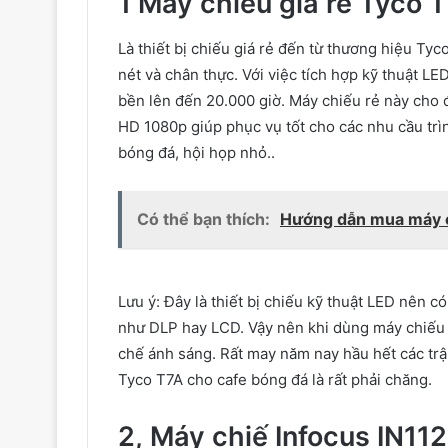
1 Máy chiếu giá rẻ
Tyco
T
Là
thiết bị
chiếu giá rẻ
đến
từ
thương hiệu
Tyc
nét
và
chân thực. Với việc
tích hợp
kỹ thuật
LED
bền
lên
đến
20.000
giờ
. Máy chiếu rẻ này cho
HD 1080p
giúp phục vụ tốt cho
các
nhu cầu
trì
bóng đá, hội họp nhỏ..
Có thể bạn thích:
Hướng dẫn mua máy ch
Lưu ý: Đây là
thiết bị
chiếu
kỹ thuật
LED nên c
như DLP
hay
LCD.
Vậy nên
khi
dùng
máy chiếu
chế ánh sáng. Rất may năm nay
hầu hết
các
trậ
Tyco
T7A cho cafe bóng đá là rất
phải chăng
.
2, Máy chiế Infocus IN112