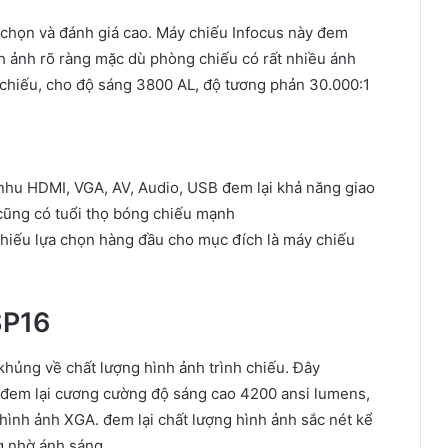
 chọn
và
đánh giá
cao
. Máy chiếu Infocus này
đem
nh ảnh
rõ ràng
mặc dù
phòng chiếu có
rất nhiều
ánh
chiếu, cho
độ sáng
3800
AL
, độ
tương phản
30.000:1
hu HDMI, VGA, AV, Audio, USB
đem lại
khả năng
giao
 cũng có
tuổi thọ
bóng chiếu
mạnh
hiếu
lựa chọn
hàng đầu cho
mục đích
là
máy chiếu
SP16
khủng
về
chất lượng hình ảnh
trình chiếu. Đây
đem lại
cương
cường độ sáng
cao
4200
ansi lumens
,
 hình ảnh
XGA.
đem lại
chất lượng hình ảnh
sắc nét kể
ng
nhờ
ánh sáng.