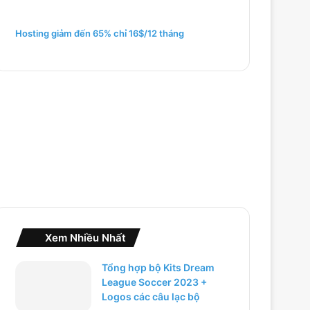
m
c
h
Hosting giảm đến 65% chỉ 16$/12 tháng
o
:
Xem Nhiều Nhất
Tổng hợp bộ Kits Dream
League Soccer 2023 +
Logos các câu lạc bộ