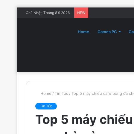
Chủ Nhật, Tháng 8 9 2026
NEW
Home
Games PC
Ga
Home
/
Tin Tức
/
Top 5 máy chiếu cafe bóng đá c
Tin Tức
Top 5 máy chiếu