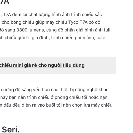
7A
o
, T7A
đem lại
chất lượng hình ảnh
trình chiếu sắc
 cho bóng chiếu giúp
máy chiếu Tyco
T7A có
độ
độ sáng
3800 lumens, cùng độ
phân giải hình ảnh
full
nh chiếu
giải trí gia đình
, trình chiếu phim ảnh, cafe
iếu mini giá rẻ cho người tiêu dùng
ó
cường độ sáng
yếu hơn
các
thiết bị
công nghệ
khác
 này
bạn
nên trình chiếu ở phòng chiếu tối
hoặc
hạn
n đấu đều diễn ra vào buổi tối nên
chọn lựa
máy chiếu
 Seri.