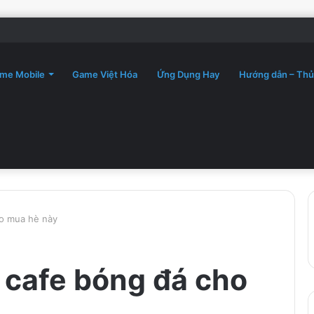
me Mobile
Game Việt Hóa
Ứng Dụng Hay
Hướng dẫn – Thủ
ho mua hè này
 cafe bóng đá cho