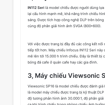
IN112 Seri
là
model
chiếu được
người dùng
lựa
lại
cấu hình
mạnh mẽ
,
khả năng
trình chiếu hì
sáng. Được
tích hợp
công nghệ
DLP trên bóng 
cùng độ
phân giải hình ảnh
SVGA (800*600).
Với việc được
trang bị
đầy đủ
các
công
kết nối
n
tiếp
tốt hơn. Máy chiếu Infocus IN112 Seri này
mẽ
lên
tới
15.000
h
trình chiếu. Đây là
thiết bị
c
bóng đá cafe
ở
quán
cafe
hay
các gia đình
.
3, Máy chiếu Viewsonic 
Viewsonic SP16 là
model
chiếu được đánh giá
là
model
máy chiếu được
trang bị
kỹ thuật
DLP
độ
tương phản hình ảnh
30.000:1, độ
phân giải
ca khi trình chiếu trong phòng chiếu ảnh hưở