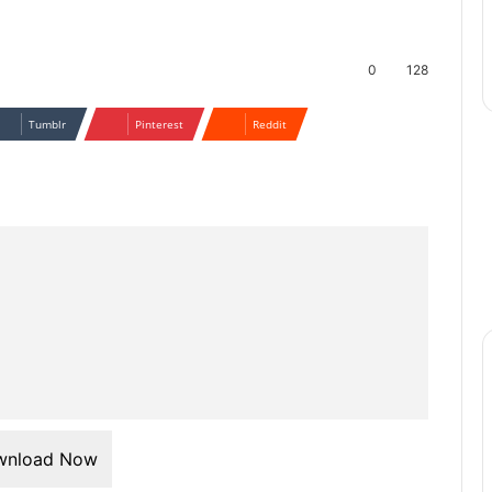
0
128
Tumblr
Pinterest
Reddit
wnload Now