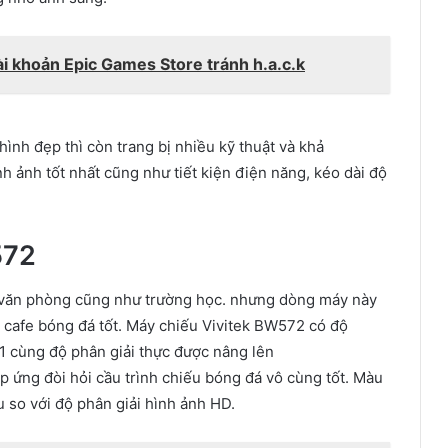
i khoản Epic Games Store tránh h.a.c.k
 hình
đẹp thì còn
trang bị
nhiều
kỹ thuật
và
khả
nh ảnh tốt nhất
cũng như
tiết kiện
điện năng
,
kéo dài
độ
572
 văn phòng
cũng như
trường học.
nhưng
dòng máy
này
cafe bóng đá tốt. Máy chiếu Vivitek BW572 có
độ
1 cùng độ
phân giải
thực được nâng lên
áp ứng
đòi hỏi
cầu trình chiếu bóng đá
vô cùng tốt
. Màu
u
so với độ
phân giải hình ảnh
HD.