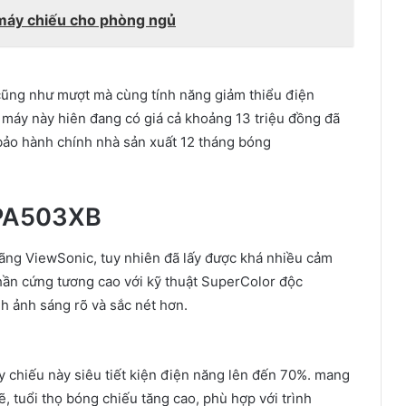
máy chiếu cho phòng ngủ
cũng như
mượt mà
cùng
tính năng
giảm thiểu
điện
 máy
này hiên đang có
giá cả
khoảng 13 triệu đồng đã
bảo hành chính
nhà sản xuất
12 tháng bóng
 PA503XB
ãng
ViewSonic,
tuy nhiên
đã lấy được khá
nhiều
cảm
hần cứng
tương
cao
với
kỹ thuật
SuperColor độc
nh ảnh
sáng rõ
và
sắc nét hơn.
 chiếu này siêu tiết kiện
điện năng
lên
đến
70%.
mang
ẽ
,
tuổi thọ
bóng chiếu
tăng cao
,
phù hợp
với trình