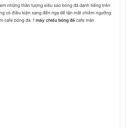
xem
những
thần tượng siêu sao bóng đá
danh tiếng
trên
g có điều kiện sang
đến
nga để tận mắt chiêm ngưỡng
ệm
cafe bóng đá.
1
máy chiếu bóng đá
cafe màn