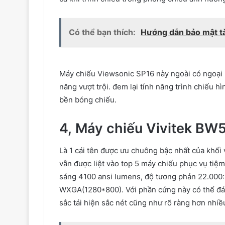
Có thể bạn thích:
Hướng dẫn bảo mật tà
Máy chiếu Viewsonic SP16 này ngoài có
ngoại
năng
vượt trội
.
đem lại
tính năng
trình chiếu hì
bền
bóng chiếu.
4, Máy chiếu Vivitek BW
Là
1
cái tên được ưu chuông bậc nhất của khối
vẫn được liệt vào top 5 máy chiếu phục vụ
tiệm
sáng
4100
ansi lumens
, độ
tương phản
22.000:
WXGA(1280*800). Với
phần cứng
này có thể đ
sắc tái hiện sắc nét
cũng như
rõ ràng
hơn
nhiề