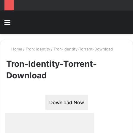
Menu
Switc
T
skin
k
Home
/
Tron: Identity
/
Tron-Identity-Torrent-Download
Tron-Identity-Torrent-
Download
Download Now