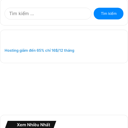
T
ì
m
k
i
ế
m
Hosting giảm đến 65% chỉ 16$/12 tháng
c
h
o
:
Xem Nhiều Nhất