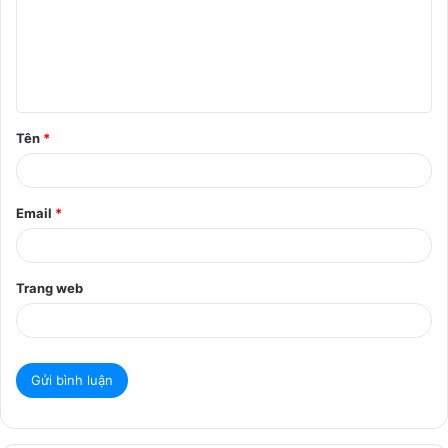
h
l
u
ậ
Tên
*
n
*
Email
*
Trang web