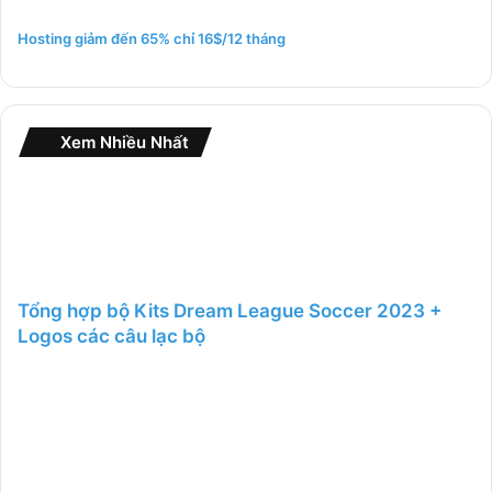
ế
m
Hosting giảm đến 65% chỉ 16$/12 tháng
c
h
o
:
Xem Nhiều Nhất
Tổng hợp bộ Kits Dream League Soccer 2023 +
Logos các câu lạc bộ