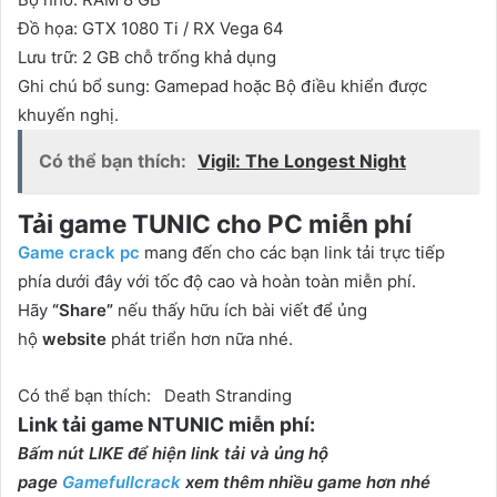
Đồ họa: GTX 1080 Ti / RX Vega 64
Lưu trữ: 2 GB chỗ trống khả dụng
Ghi chú bổ sung: Gamepad hoặc Bộ điều khiển được
khuyến nghị.
Có thể bạn thích:
Vigil: The Longest Night
Tải game
TUNIC cho PC
miễn phí
Game crack pc
mang đến cho các bạn link tải trực tiếp
phía dưới đây với tốc độ cao và hoàn toàn miễn phí.
Hãy
“Share”
nếu thấy hữu ích bài viết để ủng
hộ
website
phát triển hơn nữa nhé.
Có thể bạn thích:
Death Stranding
Link tải game N
TUNIC miễn phí:
Bấm nút LIKE để hiện link tải và ủng hộ
page
Gamefullcrack
xem thêm nhiều game hơn nhé