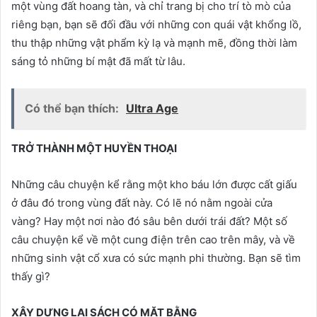
một vùng đất hoang tàn, và chỉ trang bị cho trí tò mò của
riêng bạn, bạn sẽ đối đầu với những con quái vật khổng lồ,
thu thập những vật phẩm kỳ lạ và mạnh mẽ, đồng thời làm
sáng tỏ những bí mật đã mất từ ​​lâu.
Có thể bạn thích:
Ultra Age
TRỞ THÀNH MỘT HUYỀN THOẠI
Những câu chuyện kể rằng một kho báu lớn được cất giấu
ở đâu đó trong vùng đất này.
Có lẽ nó nằm ngoài cửa
vàng?
Hay một nơi nào đó sâu bên dưới trái đất?
Một số
câu chuyện kể về một cung điện trên cao trên mây, và về
những sinh vật cổ xưa có sức mạnh phi thường.
Bạn sẽ tìm
thấy gì?
XÂY DỰNG LẠI SÁCH CÓ MẶT BẰNG