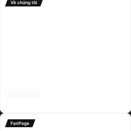
Về chúng tôi
Website
GameFullCrack
là nơi tổng hợp nhiều thể loại game từ
nhiều nguồn khác nhau và chia sẻ rộng rãi đến cộng đồng.
Donate
nếu bạn thấy website hữu ích và
giúp website phát triển hơn. Cảm ơn.
FanPage