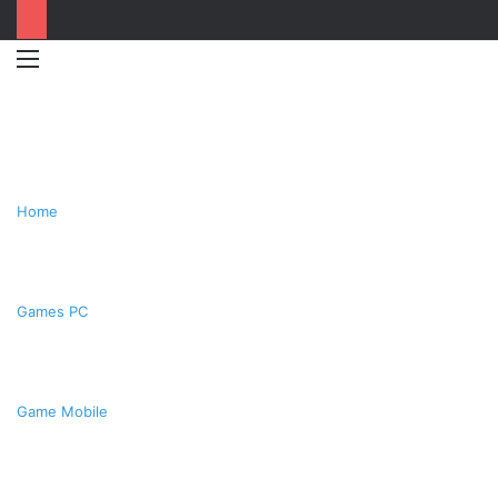
Menu
Switc
T
skin
k
Home
Games PC
Game Mobile