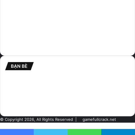
BẠN BÈ
Cafehitech.net
maxdroid.net
© Copyright 2026, All Rights Reserved |
gamefullcrack.net