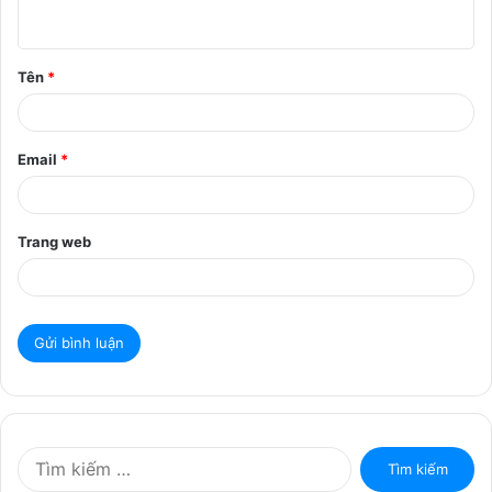
u
ậ
Tên
*
n
*
Email
*
Trang web
T
ì