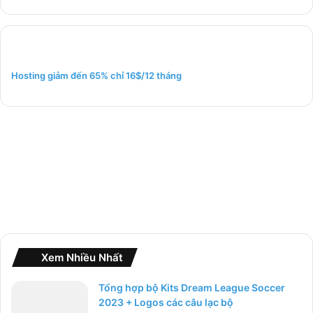
m
k
i
ế
m
Hosting giảm đến 65% chỉ 16$/12 tháng
c
h
o
:
Xem Nhiều Nhất
Tổng hợp bộ Kits Dream League Soccer
2023 + Logos các câu lạc bộ