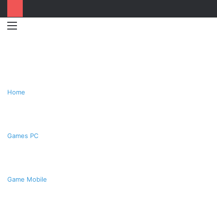
Menu
Switc
T
skin
k
Home
Games PC
Game Mobile