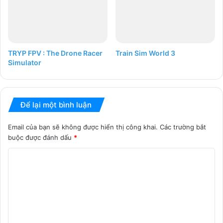
TRYP FPV : The Drone Racer
Train Sim World 3
Simulator
Để lại một bình luận
Email của bạn sẽ không được hiển thị công khai.
Các trường bắt
buộc được đánh dấu
*
B
ì
n
h
l