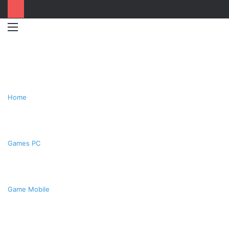
Menu
Switc
T
skin
k
Home
Games PC
Game Mobile