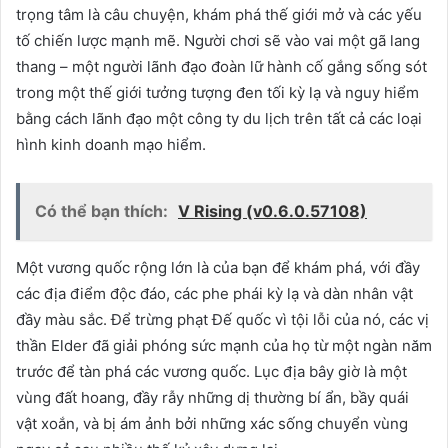
trọng tâm là câu chuyện, khám phá thế giới mở và các yếu
tố chiến lược mạnh mẽ. Người chơi sẽ vào vai một gã lang
thang – một người lãnh đạo đoàn lữ hành cố gắng sống sót
trong một thế giới tưởng tượng đen tối kỳ lạ và nguy hiểm
bằng cách lãnh đạo một công ty du lịch trên tất cả các loại
hình kinh doanh mạo hiểm.
Có thể bạn thích:
V Rising (v0.6.0.57108)
Một vương quốc rộng lớn là của bạn để khám phá, với đầy
các địa điểm độc đáo, các phe phái kỳ lạ và dàn nhân vật
đầy màu sắc. Để trừng phạt Đế quốc vì tội lỗi của nó, các vị
thần Elder đã giải phóng sức mạnh của họ từ một ngàn năm
trước để tàn phá các vương quốc. Lục địa bây giờ là một
vùng đất hoang, đầy rẫy những dị thường bí ẩn, bầy quái
vật xoắn, và bị ám ảnh bởi những xác sống chuyển vùng