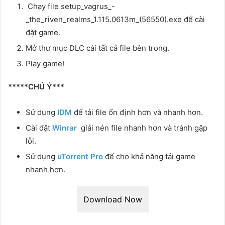
Chạy file setup_vagrus_-
_the_riven_realms_1.115.0613m_(56550).exe để cài
đặt game.
Mở thư mục DLC cài tất cả file bên trong.
Play game!
*****CHÚ Ý***
Sử dụng
IDM
để tải file ổn định hơn và nhanh hơn.
Cài đặt
Winrar
giải nén file nhanh hơn và tránh gặp
lỗi.
Sử dụng
uTorrent Pro
để cho khả năng tải game
nhanh hơn.
Download Now