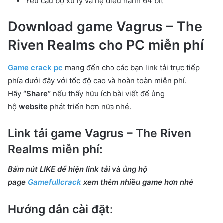
Yêu cầu bộ xử lý và hệ điều hành 64 bit
Download game Vagrus – The
Riven Realms cho PC
miễn phí
Game crack pc
mang đến cho các bạn link tải trực tiếp
phía dưới đây với tốc độ cao và hoàn toàn miễn phí.
Hãy
“Share”
nếu thấy hữu ích bài viết để ủng
hộ
website
phát triển hơn nữa nhé.
Link tải game Vagrus – The Riven
Realms miễn phí:
Bấm nút LIKE để hiện link tải và ủng hộ
page
Gamefullcrack
xem thêm nhiều game hơn nhé
Hướng dẫn cài đặt: