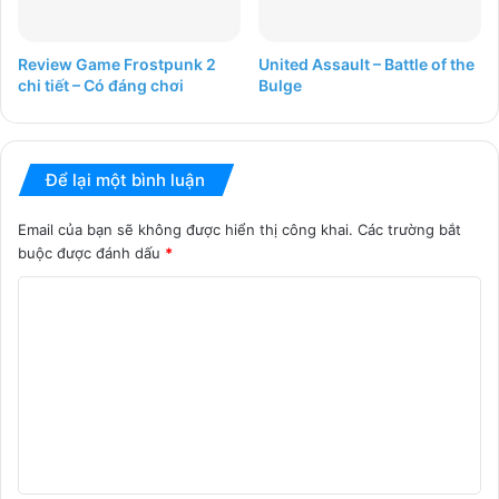
Review Game Frostpunk 2
United Assault – Battle of the
chi tiết – Có đáng chơi
Bulge
Để lại một bình luận
Email của bạn sẽ không được hiển thị công khai.
Các trường bắt
buộc được đánh dấu
*
B
ì
n
h
l
u
ậ