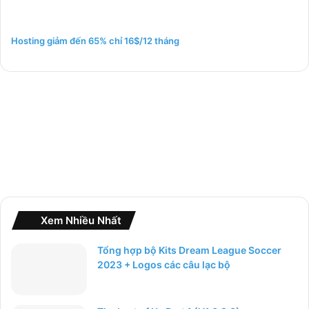
i
ế
m
Hosting giảm đến 65% chỉ 16$/12 tháng
c
h
o
:
Xem Nhiều Nhất
Tổng hợp bộ Kits Dream League Soccer
2023 + Logos các câu lạc bộ