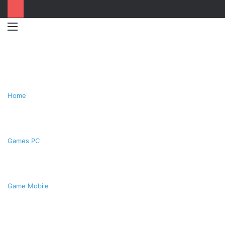
Menu
Switc
T
skin
k
Home
Games PC
Game Mobile