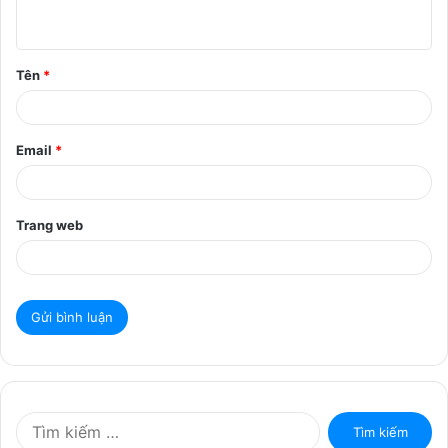
u
ậ
Tên
*
n
*
Email
*
Trang web
T
ì