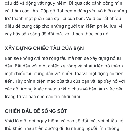
câu đố và động vật nguy hiểm. Đi qua các cánh đồng mìn
và thăm các kho. Gặp gỡ Rofleemo đáng yêu và biến chúng
trở thành một phần của đội lái của bạn. Void có rất nhiều
điều để cung cấp cho những người tìm kiếm phiêu lưu, vì
vậy hãy sẵn sàng để đối mặt với thách thức của nó!
XÂY DỰNG CHIẾC TÀU CỦA BẠN
Bạn sẽ không chỉ mở rộng tàu mà bạn sẽ xây dựng nó từ
đầu. Bắt đầu với một chiếc xe rỗng và phát triển nó thành
một chiếc tàu đúng đắn với nhiều toa và một động cơ tiên
tiến. Tùy chỉnh diện mạo của tàu của bạn và lấp đầy nó với
các đối tượng khác nhau: từ kho chứa và bàn làm việc đến
trang trí và bán cho các trò chơi mini.
CHIẾN ĐẤU ĐỂ SỐNG SÓT
Void là một nơi nguy hiểm, và bạn sẽ đối mặt với nhiều kẻ
thù khác nhau trên đường đi: từ những người lính thông