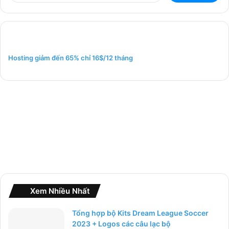
m
k
i
ế
m
Hosting giảm đến 65% chỉ 16$/12 tháng
c
h
o
:
Xem Nhiều Nhất
Tổng hợp bộ Kits Dream League Soccer
2023 + Logos các câu lạc bộ