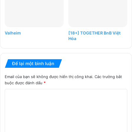
Valheim
[18+] TOGETHER BnB Việt
Hóa
Để lại một bình luận
Email của bạn sẽ không được hiển thị công khai.
Các trường bắt
buộc được đánh dấu
*
B
ì
n
h
l