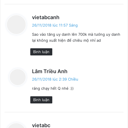
v
vietabcanh
i
26/11/2018 lúc 11:57 Sáng
ế
Sao vào tăng uy danh lên 700k mà tướng uy danh
t
lại không xuất hiện để chiêu mộ nhỉ ad
:
Bình luận
v
Lâm Triều Anh
i
26/11/2018 lúc 2:39 Chiều
ế
ráng chạy hết Q nhé :))
t
:
Bình luận
v
vietabc