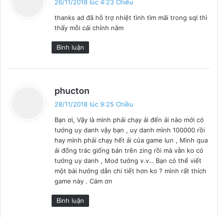
26/11/2018 lúc 4:23 Chiều
ế
thanks ad đã hỗ trợ nhiệt tình tìm mãi trong sql thì
t
thấy mỗi cái chỉnh năm
:
Bình luận
v
phucton
i
28/11/2018 lúc 9:25 Chiều
ế
Bạn ơi, Vậy là mình phải chạy ải đến ải nào mới có
t
tướng uy danh vậy bạn , uy danh mình 100000 rồi
:
hay mình phải chạy hết ải của game lun , Mình qua
ải đổng trác giống bản trên zing rồi mà vẫn ko có
tướng uy danh , Mod tướng v.v… Bạn có thể viết
một bài hướng dẫn chi tiết hơn ko ? mình rất thích
game này . Cám ơn
Bình luận