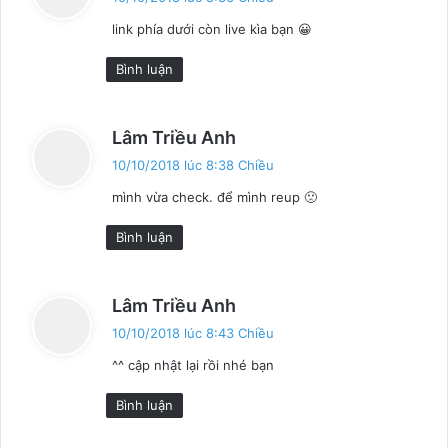
ế
link phía dưới còn live kìa bạn 😀
t
:
Bình luận
v
Lâm Triều Anh
i
10/10/2018 lúc 8:38 Chiều
ế
mình vừa check. để mình reup 🙁
t
:
Bình luận
v
Lâm Triều Anh
i
10/10/2018 lúc 8:43 Chiều
ế
^^ cập nhật lại rồi nhé bạn
t
:
Bình luận