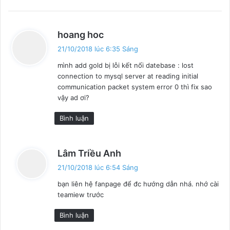
v
hoang hoc
i
21/10/2018 lúc 6:35 Sáng
ế
mình add gold bị lỗi kết nối datebase : lost
t
connection to mysql server at reading initial
:
communication packet system error 0 thì fix sao
vậy ad ơi?
Bình luận
v
Lâm Triều Anh
i
21/10/2018 lúc 6:54 Sáng
ế
bạn liên hệ fanpage để đc hướng dẫn nhá. nhớ cài
t
teamiew trước
:
Bình luận