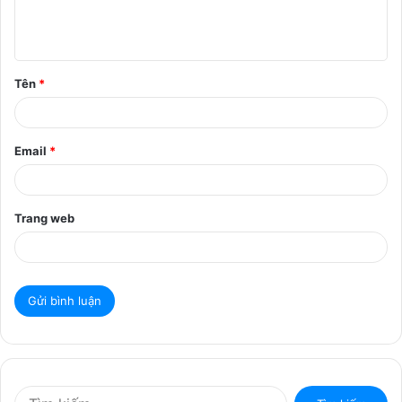
l
u
ậ
Tên
*
n
*
Email
*
Trang web
T