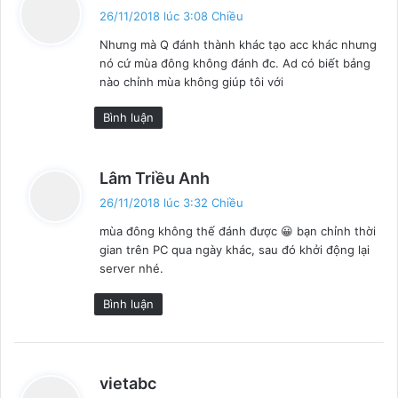
i
26/11/2018 lúc 3:08 Chiều
ế
Nhưng mà Q đánh thành khác tạo acc khác nhưng
t
nó cứ mùa đông không đánh đc. Ad có biết bảng
:
nào chỉnh mùa không giúp tôi với
Bình luận
v
Lâm Triều Anh
i
26/11/2018 lúc 3:32 Chiều
ế
mùa đông không thế đánh được 😀 bạn chỉnh thời
t
gian trên PC qua ngày khác, sau đó khởi động lại
:
server nhé.
Bình luận
v
vietabc