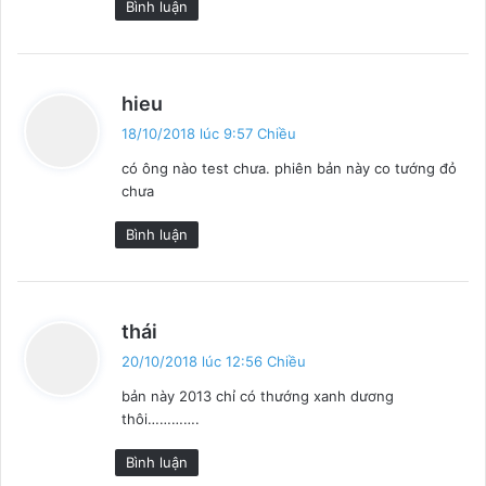
Bình luận
v
hieu
i
18/10/2018 lúc 9:57 Chiều
ế
có ông nào test chưa. phiên bản này co tướng đỏ
t
chưa
:
Bình luận
v
thái
i
20/10/2018 lúc 12:56 Chiều
ế
bản này 2013 chỉ có thướng xanh dương
t
thôi………….
:
Bình luận