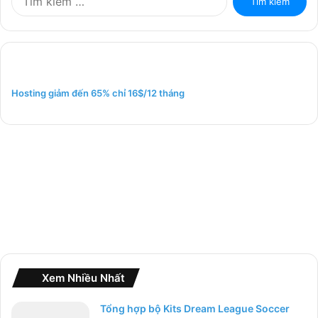
ì
m
k
i
ế
m
Hosting giảm đến 65% chỉ 16$/12 tháng
c
h
o
:
Xem Nhiều Nhất
Tổng hợp bộ Kits Dream League Soccer