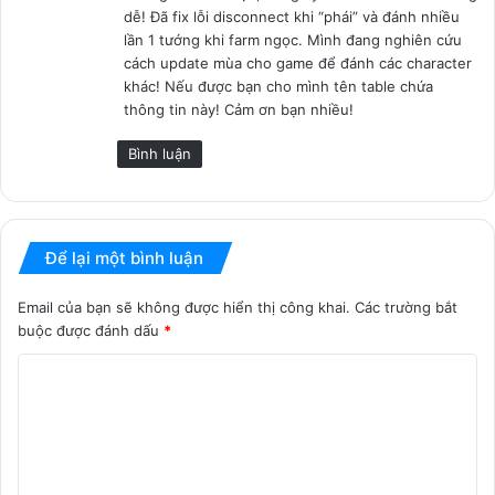
dễ! Đã fix lỗi disconnect khi “phái” và đánh nhiều
:
lần 1 tướng khi farm ngọc. Mình đang nghiên cứu
cách update mùa cho game để đánh các character
khác! Nếu được bạn cho mình tên table chứa
thông tin này! Cảm ơn bạn nhiều!
Bình luận
Để lại một bình luận
Email của bạn sẽ không được hiển thị công khai.
Các trường bắt
buộc được đánh dấu
*
B
ì
n
h