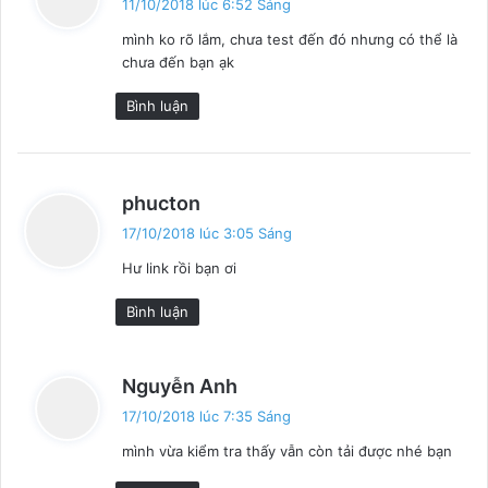
11/10/2018 lúc 6:52 Sáng
ế
mình ko rõ lắm, chưa test đến đó nhưng có thể là
t
chưa đến bạn ạk
:
Bình luận
v
phucton
i
17/10/2018 lúc 3:05 Sáng
ế
Hư link rồi bạn ơi
t
:
Bình luận
v
Nguyễn Anh
i
17/10/2018 lúc 7:35 Sáng
ế
mình vừa kiểm tra thấy vẫn còn tải được nhé bạn
t
: