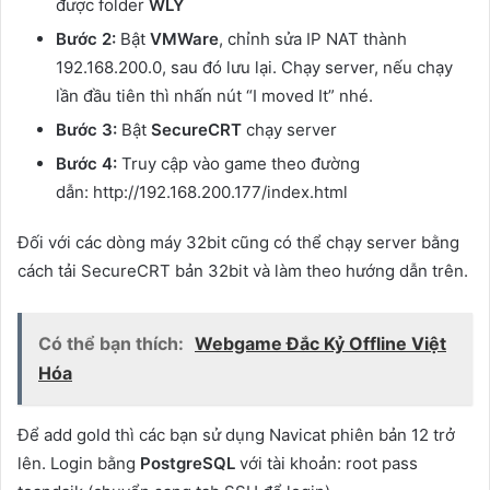
được folder
WLY
Bước 2:
Bật
VMWare
, chỉnh sửa IP NAT thành
192.168.200.0, sau đó lưu lại. Chạy server, nếu chạy
lần đầu tiên thì nhấn nút “I moved It” nhé.
Bước 3:
Bật
SecureCRT
chạy server
Bước 4:
Truy cập vào game theo đường
dẫn: http://192.168.200.177/index.html
Đối với các dòng máy 32bit cũng có thể chạy server bằng
cách tải SecureCRT bản 32bit và làm theo hướng dẫn trên.
Có thể bạn thích:
Webgame Đắc Kỷ Offline Việt
Hóa
Để add gold thì các bạn sử dụng Navicat phiên bản 12 trở
lên. Login bằng
PostgreSQL
với tài khoản: root pass