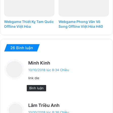
Webgame Thiết Kỵ Tam Quốc
Webgame Phong Vân Vô
Offline Việt Hóa
Song Offline Việt Hóa H40
26 Bình luận
v
Minh Kinh
i
10/10/2018 lúc 8:34 Chiều
ế
link die
t
:
Bình luận
v
Lâm Triều Anh
i
10/10/2018 lúc 8:36 Chiều