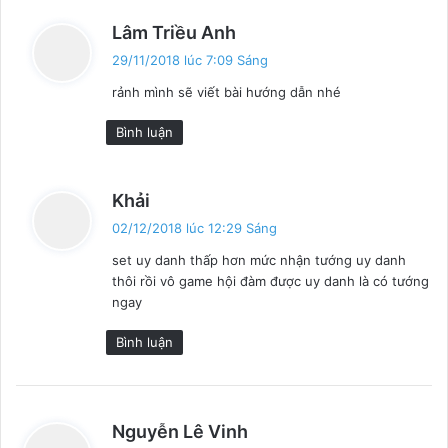
v
Lâm Triều Anh
i
29/11/2018 lúc 7:09 Sáng
ế
rảnh mình sẽ viết bài hướng dẫn nhé
t
:
Bình luận
v
Khải
i
02/12/2018 lúc 12:29 Sáng
ế
set uy danh thấp hơn mức nhận tướng uy danh
t
thôi rồi vô game hội đàm được uy danh là có tướng
:
ngay
Bình luận
v
Nguyễn Lê Vinh