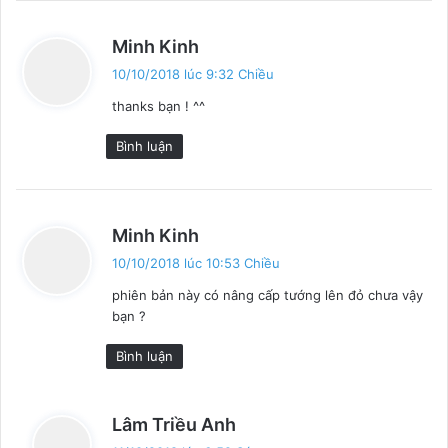
v
Minh Kinh
i
10/10/2018 lúc 9:32 Chiều
ế
thanks bạn ! ^^
t
:
Bình luận
v
Minh Kinh
i
10/10/2018 lúc 10:53 Chiều
ế
phiên bản này có nâng cấp tướng lên đỏ chưa vậy
t
bạn ?
:
Bình luận
v
Lâm Triều Anh
i