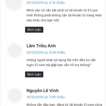
i
30/12/2018 lúc 2:16 Chiều
ế
Mình vào nó vẫn bắt phải có tài khoản từ 51.com
t
nhé! Không phải không cần tài khoản từ trang web
:
nào khác như bạn nói!
Bình luận
v
Lâm Triều Anh
i
30/12/2018 lúc 3:34 Chiều
ế
những người khác sử dụng file trên đều ko cần
t
login 51.com mà @@ bạn cần hỗ trợ không?
:
Bình luận
v
Nguyễn Lê Vinh
i
30/12/2018 lúc 7:09 Chiều
ế
Không cần đâu bạn, đăng ký tài khoản 51.com cũng
t