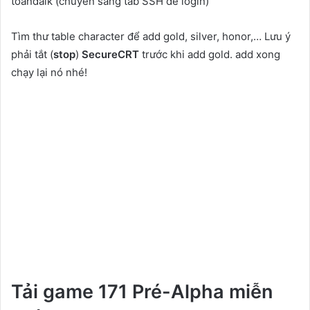
toandaik (chuyển sang tab SSH để login)
Tìm thư table character để add gold, silver, honor,… Lưu ý
phải tắt (
stop
)
SecureCRT
trước khi add gold. add xong
chạy lại nó nhé!
Tải game 171 Pré-Alpha miễn