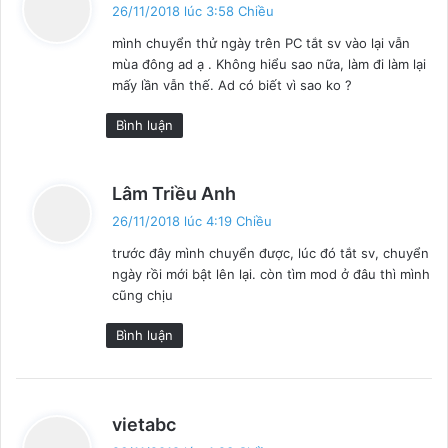
i
26/11/2018 lúc 3:58 Chiều
ế
mình chuyển thử ngày trên PC tắt sv vào lại vẫn
t
mùa đông ad ạ . Không hiểu sao nữa, làm đi làm lại
:
mấy lần vẫn thế. Ad có biết vì sao ko ?
Bình luận
v
Lâm Triều Anh
i
26/11/2018 lúc 4:19 Chiều
ế
trước đây mình chuyển được, lúc đó tắt sv, chuyển
t
ngày rồi mới bật lên lại. còn tìm mod ở đâu thì mình
:
cũng chịu
Bình luận
v
vietabc
i