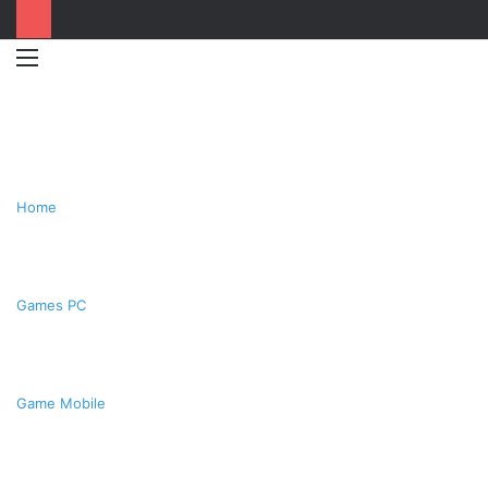
Menu
Switc
T
skin
k
Home
Games PC
Game Mobile