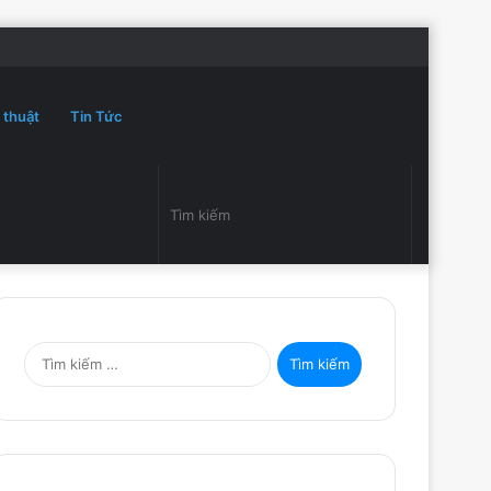
Đăng
Random
Sidebar
Switch
nhập
Article
skin
 thuật
Tin Tức
Switch
Tìm
skin
kiếm
T
ì
m
k
i
ế