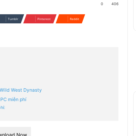
0
406
Tumblr
Pinterest
Reddit
 Wild West Dynasty
PC miễn phí
hí:
wnload Now