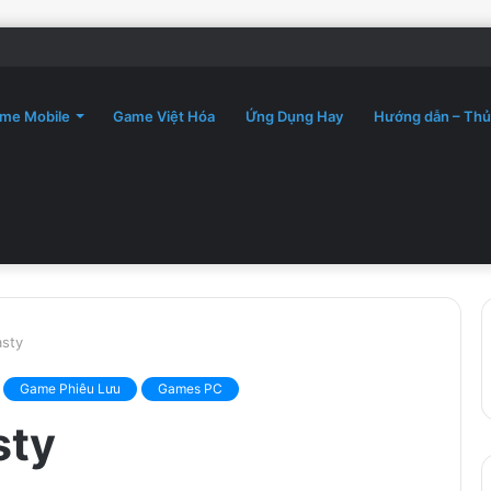
me Mobile
Game Việt Hóa
Ứng Dụng Hay
Hướng dẫn – Thủ
asty
Game Phiêu Lưu
Games PC
sty