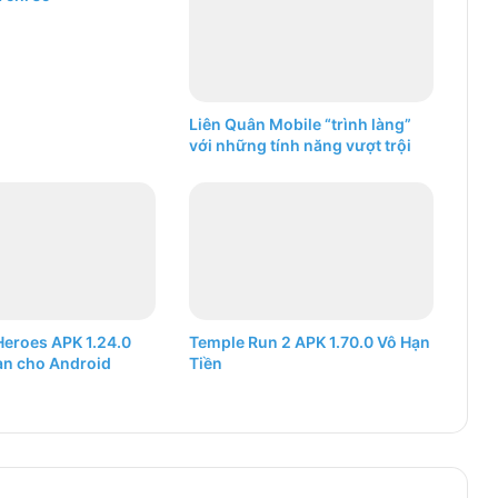
Liên Quân Mobile “trình làng”
với những tính năng vượt trội
Heroes APK 1.24.0
Temple Run 2 APK 1.70.0 Vô Hạn
ạn cho Android
Tiền