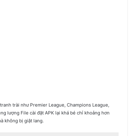
a tranh trài như Premier League, Champions League,
g lượng File cài đặt APK lại khá bé chỉ khoảng hơn
 không bị giật lang.