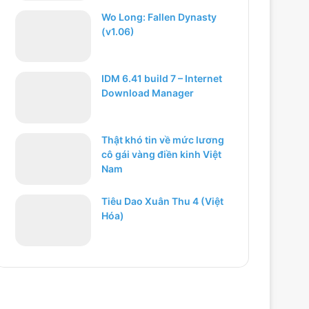
Wo Long: Fallen Dynasty
(v1.06)
IDM 6.41 build 7 – Internet
Download Manager
Thật khó tin về mức lương
cô gái vàng điền kinh Việt
Nam
Tiêu Dao Xuân Thu 4 (Việt
Hóa)