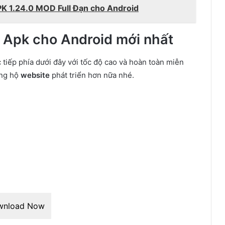
K 1.24.0 MOD Full Đạn cho Android
 Apk cho Android mới nhất
 tiếp phía dưới đây với tốc độ cao và hoàn toàn miễn
ủng hộ
website
phát triển hơn nữa nhé.
wnload Now