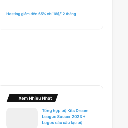
m
c
h
Hosting giảm đến 65% chỉ 16$/12 tháng
o
:
Xem Nhiều Nhất
Tổng hợp bộ Kits Dream
League Soccer 2023 +
Logos các câu lạc bộ