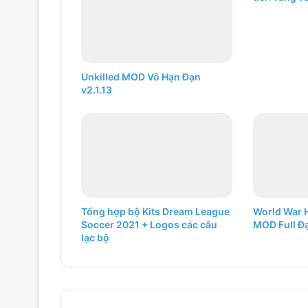
Unkilled MOD Vô Hạn Đạn
v2.1.13
Tổng hợp bộ Kits Dream League
World War 
Soccer 2021 + Logos các câu
MOD Full Đ
lạc bộ