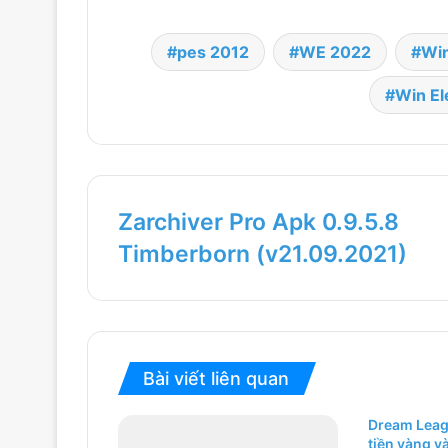
pes 2012
WE 2022
Win
Win E
Zarchiver Pro Apk 0.9.5.8
Timberborn (v21.09.2021)
Bài viết liên quan
Dream Leag
tiền vàng và