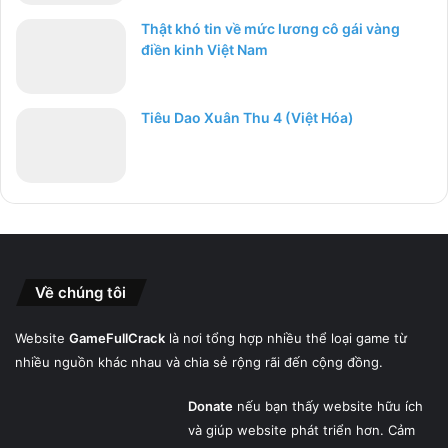
Thật khó tin về mức lương cô gái vàng
điền kinh Việt Nam
Tiêu Dao Xuân Thu 4 (Việt Hóa)
Về chúng tôi
Website
GameFullCrack
là nơi tổng hợp nhiều thể loại game từ
nhiều nguồn khác nhau và chia sẻ rộng rãi đến cộng đồng.
Donate
nếu bạn thấy website hữu ích
và giúp website phát triển hơn. Cảm