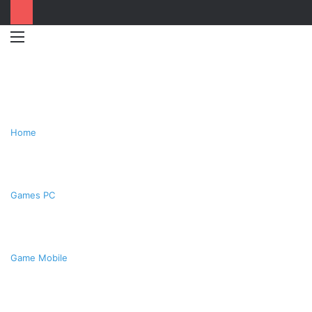
Menu
Switc
T
skin
k
Home
Games PC
Game Mobile