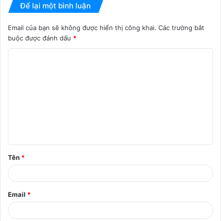
Để lại một bình luận
Email của bạn sẽ không được hiển thị công khai.
Các trường bắt
buộc được đánh dấu
*
B
ì
n
h
l
u
ậ
Tên
*
n
*
Email
*