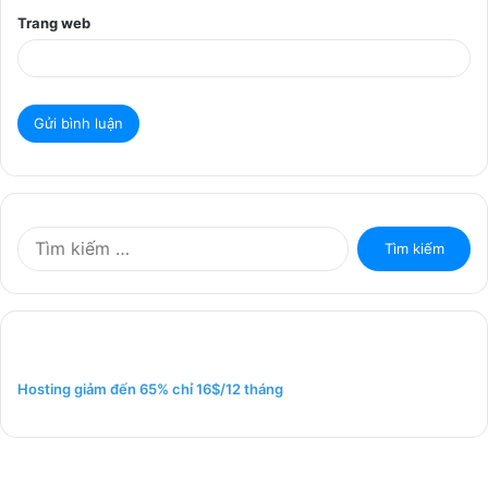
Trang web
T
ì
m
k
i
ế
m
Hosting giảm đến 65% chỉ 16$/12 tháng
c
h
o
: