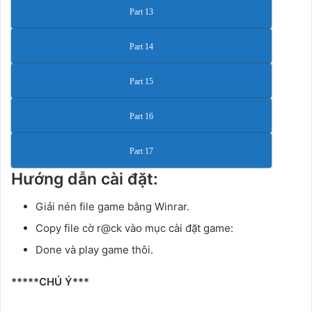
Part 13
Part 14
Part 15
Part 16
Part 17
Hướng dẫn cài đặt:
Giải nén file game bằng Winrar.
Copy file cờ r@ck vào mục cài đặt game:
Done và play game thôi.
*****CHÚ Ý***