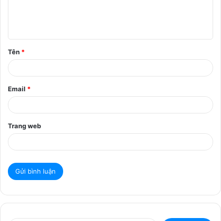
l
u
ậ
Tên
*
n
*
Email
*
Trang web