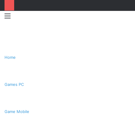
Menu
Switc
T
skin
k
Home
Games PC
Game Mobile