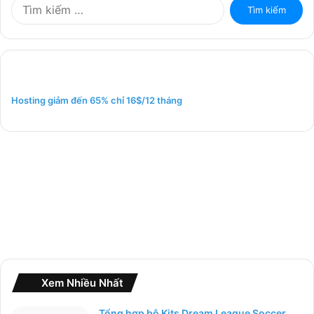
T
ì
m
k
i
ế
m
Hosting giảm đến 65% chỉ 16$/12 tháng
c
h
o
:
Xem Nhiều Nhất
Tổng hợp bộ Kits Dream League Soccer