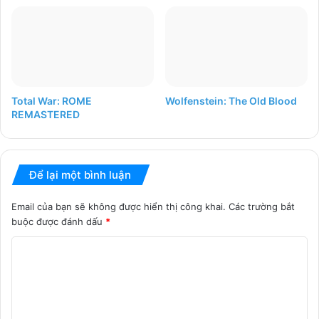
Total War: ROME
Wolfenstein: The Old Blood
REMASTERED
Để lại một bình luận
Email của bạn sẽ không được hiển thị công khai.
Các trường bắt
buộc được đánh dấu
*
B
ì
n
h