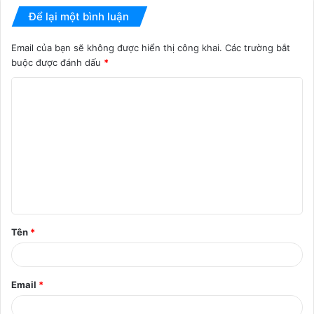
Để lại một bình luận
Email của bạn sẽ không được hiển thị công khai.
Các trường bắt
buộc được đánh dấu
*
B
ì
n
h
l
u
ậ
Tên
*
n
*
Email
*