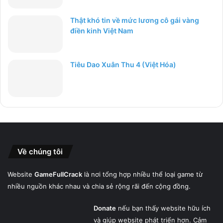
Thật khó tin về mức lương cô gái vàng
điền kinh Việt Nam
Tiêu Dao Xuân Thu 4 (Việt Hóa)
Về chúng tôi
Website
GameFullCrack
là nơi tổng hợp nhiều thể loại game từ
nhiều nguồn khác nhau và chia sẻ rộng rãi đến cộng đồng.
Donate
nếu bạn thấy website hữu ích
và giúp website phát triển hơn. Cảm