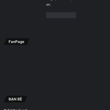
ơn.
FanPage
BẠN BÈ