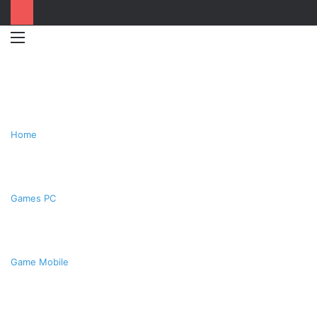
Menu
Switc
T
skin
k
Home
Games PC
Game Mobile