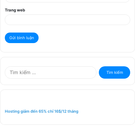
Trang web
T
ì
m
k
i
ế
m
Hosting giảm đến 65% chỉ 16$/12 tháng
c
h
o
: