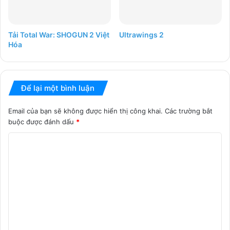
Tải Total War: SHOGUN 2 Việt
Ultrawings 2
Hóa
Để lại một bình luận
Email của bạn sẽ không được hiển thị công khai.
Các trường bắt
buộc được đánh dấu
*
B
ì
n
h
l
u