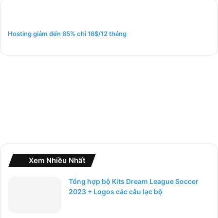
i
ế
m
Hosting giảm đến 65% chỉ 16$/12 tháng
c
h
o
:
Xem Nhiều Nhất
Tổng hợp bộ Kits Dream League Soccer
2023 + Logos các câu lạc bộ