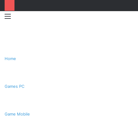
Menu
Switc
T
skin
k
Home
Games PC
Game Mobile