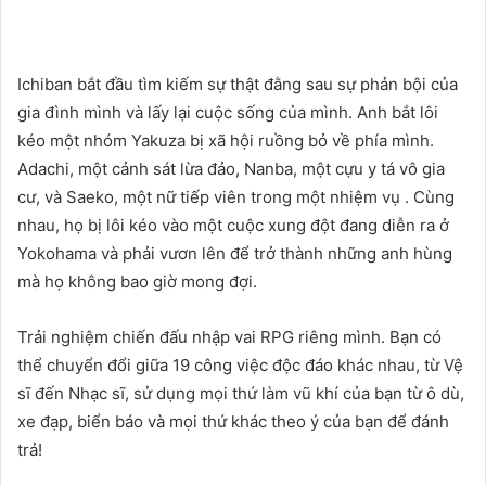
Ichiban bắt đầu tìm kiếm sự thật đằng sau sự phản bội của
gia đình mình và lấy lại cuộc sống của mình. Anh bắt lôi
kéo một nhóm Yakuza bị xã hội ruồng bỏ về phía mình.
Adachi, một cảnh sát lừa đảo, Nanba, một cựu y tá vô gia
cư, và Saeko, một nữ tiếp viên trong một nhiệm vụ . Cùng
nhau, họ bị lôi kéo vào một cuộc xung đột đang diễn ra ở
Yokohama và phải vươn lên để trở thành những anh hùng
mà họ không bao giờ mong đợi.
Trải nghiệm chiến đấu nhập vai RPG riêng mình. Bạn có
thể chuyển đổi giữa 19 công việc độc đáo khác nhau, từ Vệ
sĩ đến Nhạc sĩ, sử dụng mọi thứ làm vũ khí của bạn từ ô dù,
xe đạp, biển báo và mọi thứ khác theo ý của bạn để đánh
trả!