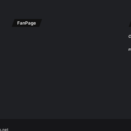
FanPage
C
m
k.net