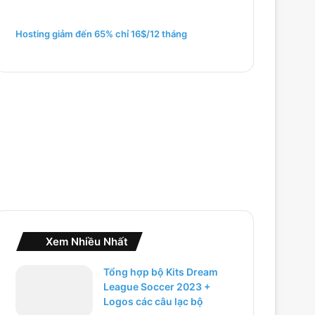
m
c
h
Hosting giảm đến 65% chỉ 16$/12 tháng
o
:
Xem Nhiều Nhất
Tổng hợp bộ Kits Dream
League Soccer 2023 +
Logos các câu lạc bộ