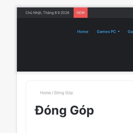
Chủ Nhật, Tháng 8 9 2026
NEW
Home
Games PC
Ga
Home
/
Đóng Góp
Đóng Góp