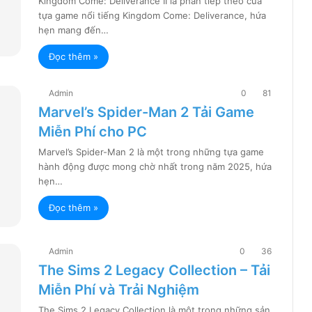
Kingdom Come: Deliverance II là phần tiếp theo của
tựa game nổi tiếng Kingdom Come: Deliverance, hứa
hẹn mang đến…
Đọc thêm »
Admin
0
81
Marvel’s Spider-Man 2 Tải Game
Miễn Phí cho PC
Marvel’s Spider-Man 2 là một trong những tựa game
hành động được mong chờ nhất trong năm 2025, hứa
hẹn…
Đọc thêm »
Admin
0
36
The Sims 2 Legacy Collection – Tải
Miễn Phí và Trải Nghiệm
The Sims 2 Legacy Collection là một trong những sản