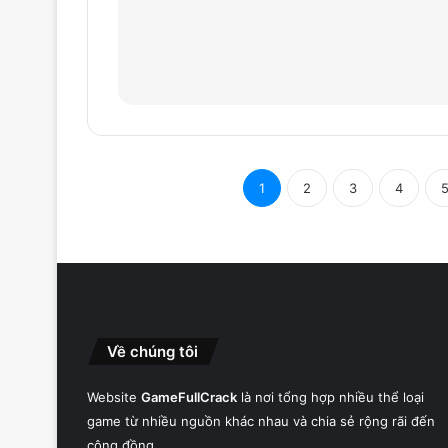
1
2
3
4
Về chúng tôi
Website
GameFullCrack
là nơi tổng hợp nhiều thể loại
game từ nhiều nguồn khác nhau và chia sẻ rộng rãi đến
cộng đồng.