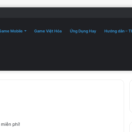
Game Mobile
Game Việt Hóa
Ứng Dụng Hay
Hướng dẫn – T
 miễn phí!