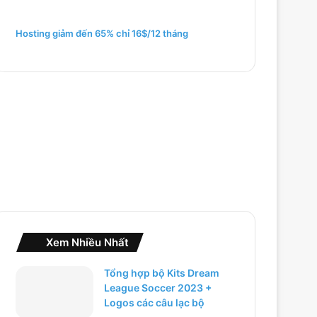
c
h
Hosting giảm đến 65% chỉ 16$/12 tháng
o
:
Xem Nhiều Nhất
Tổng hợp bộ Kits Dream
League Soccer 2023 +
Logos các câu lạc bộ