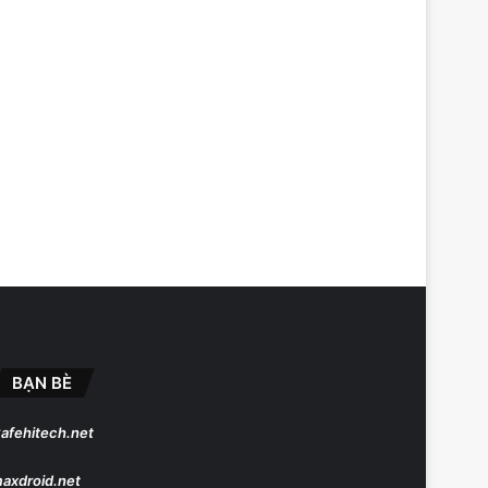
BẠN BÈ
afehitech.net
axdroid.net