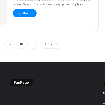
phẩm đáng chú ý nhất của dòng game mô phỏng…
Đọc thêm »
5
»
10
...
Cuối cùng
FanPage
C
m