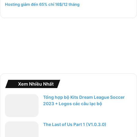
m
Hosting giảm đến 65% chỉ 16$/12 tháng
c
h
o
:
Xem Nhiều Nhất
Tổng hợp bộ Kits Dream League Soccer
2023 + Logos các câu lạc bộ
The Last of Us Part 1 (V1.0.3.0)