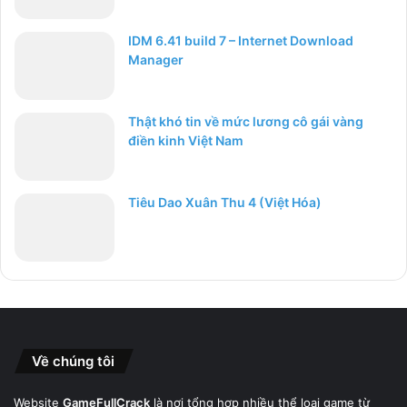
IDM 6.41 build 7 – Internet Download
Manager
Thật khó tin về mức lương cô gái vàng
điền kinh Việt Nam
Tiêu Dao Xuân Thu 4 (Việt Hóa)
Về chúng tôi
Website
GameFullCrack
là nơi tổng hợp nhiều thể loại game từ