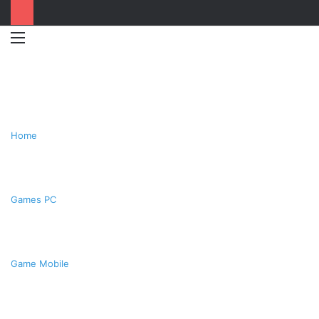
Menu
Switc
T
skin
k
Home
Games PC
Game Mobile