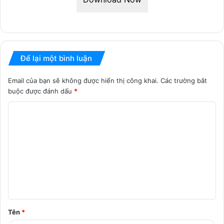
Để lại một bình luận
Email của bạn sẽ không được hiển thị công khai.
Các trường bắt
buộc được đánh dấu
*
B
ì
n
h
l
u
ậ
Tên
*
n