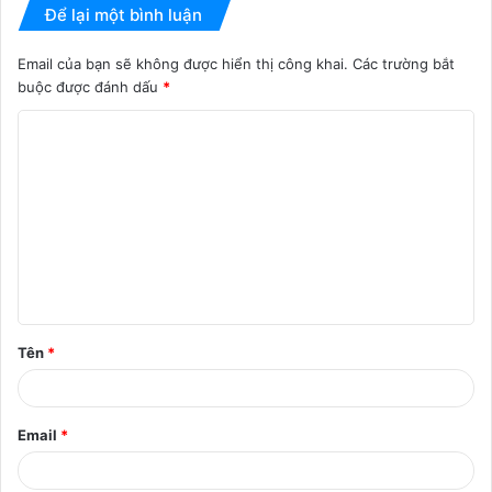
Để lại một bình luận
Email của bạn sẽ không được hiển thị công khai.
Các trường bắt
buộc được đánh dấu
*
B
ì
n
h
l
u
ậ
Tên
*
n
*
Email
*