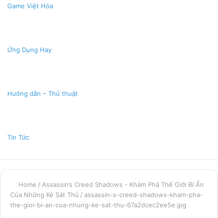
Game Việt Hóa
Ứng Dụng Hay
Hướng dẫn – Thủ thuật
Tin Tức
Home
/
Assassin’s Creed Shadows - Khám Phá Thế Giới Bí Ẩn
Của Những Kẻ Sát Thủ
/
assassin-s-creed-shadows-kham-pha-
the-gioi-bi-an-cua-nhung-ke-sat-thu-67a2dcec2ee5e.jpg