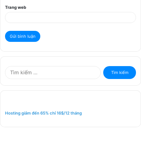
Trang web
T
ì
m
k
i
ế
m
Hosting giảm đến 65% chỉ 16$/12 tháng
c
h
o
: