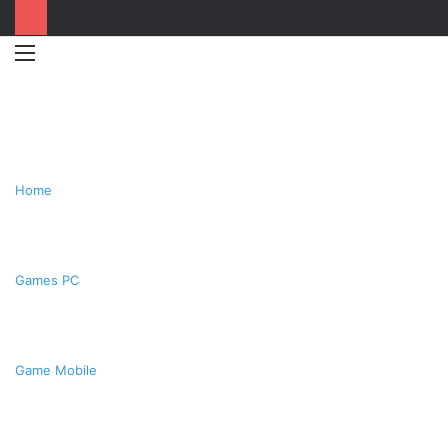
Menu
Switc
T
skin
k
Home
Games PC
Game Mobile