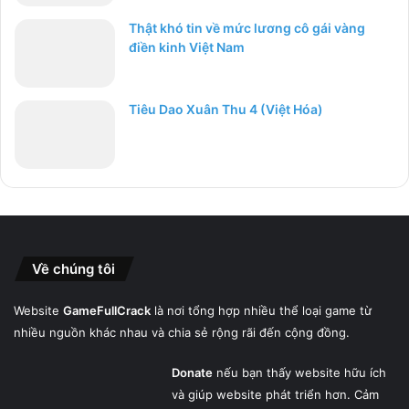
Thật khó tin về mức lương cô gái vàng
điền kinh Việt Nam
Tiêu Dao Xuân Thu 4 (Việt Hóa)
Về chúng tôi
Website
GameFullCrack
là nơi tổng hợp nhiều thể loại game từ
nhiều nguồn khác nhau và chia sẻ rộng rãi đến cộng đồng.
Donate
nếu bạn thấy website hữu ích
và giúp website phát triển hơn. Cảm