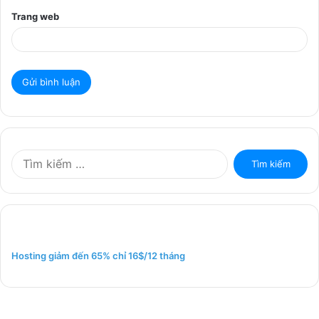
Trang web
T
ì
m
k
i
ế
m
Hosting giảm đến 65% chỉ 16$/12 tháng
c
h
o
: