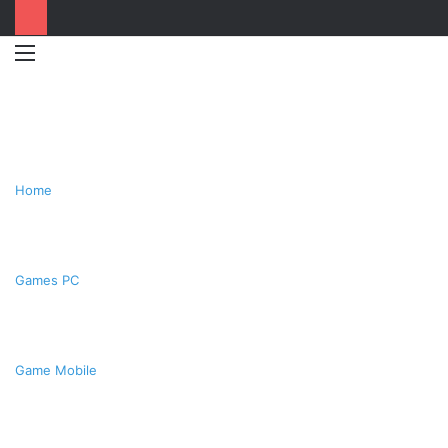
Menu
Switc
T
skin
k
Home
Games PC
Game Mobile