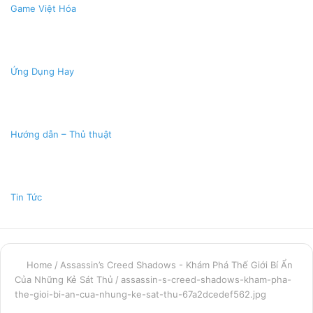
Game Việt Hóa
Ứng Dụng Hay
Hướng dẫn – Thủ thuật
Tin Tức
Home
/
Assassin’s Creed Shadows - Khám Phá Thế Giới Bí Ẩn
Của Những Kẻ Sát Thủ
/
assassin-s-creed-shadows-kham-pha-
the-gioi-bi-an-cua-nhung-ke-sat-thu-67a2dcedef562.jpg