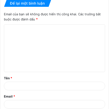
Để lại một bình luận
Email của bạn sẽ không được hiển thị công khai.
Các trường bắt
buộc được đánh dấu
*
B
ì
n
h
l
u
ậ
Tên
*
n
*
Email
*