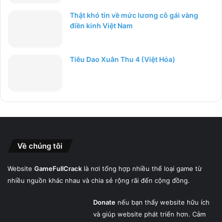
Thật khó tin về mức lương cô gái vàng
điền kinh Việt Nam
Tiêu Dao Xuân Thu 4 (Việt Hóa)
Về chúng tôi
Website
GameFullCrack
là nơi tổng hợp nhiều thể loại game từ
nhiều nguồn khác nhau và chia sẻ rộng rãi đến cộng đồng.
Donate
nếu bạn thấy website hữu ích
và giúp website phát triển hơn. Cảm