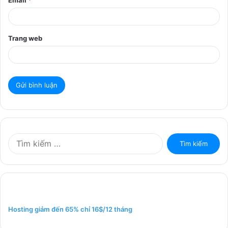
Email
*
Trang web
T
ì
m
k
i
ế
m
Hosting giảm đến 65% chỉ 16$/12 tháng
c
h