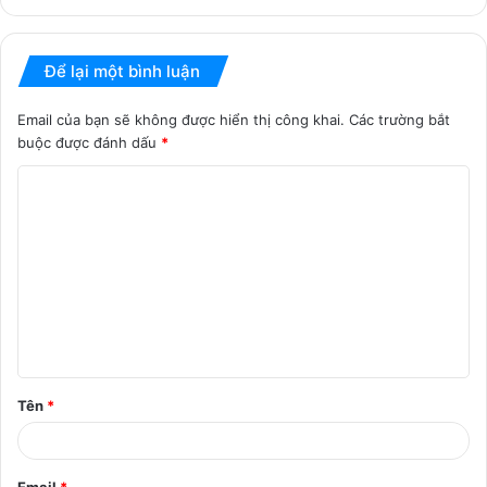
Để lại một bình luận
Email của bạn sẽ không được hiển thị công khai.
Các trường bắt
buộc được đánh dấu
*
B
ì
n
h
l
u
ậ
Tên
*
n
*