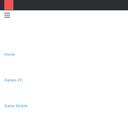
Menu
Switc
T
skin
k
Home
Games PC
Game Mobile