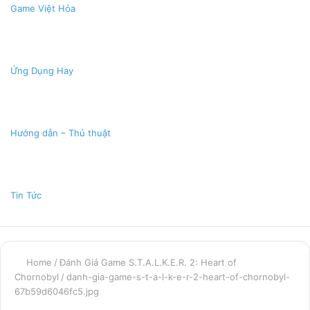
Game Việt Hóa
Ứng Dụng Hay
Hướng dẫn – Thủ thuật
Tin Tức
Home
/
Đánh Giá Game S.T.A.L.K.E.R. 2: Heart of
Chornobyl
/
danh-gia-game-s-t-a-l-k-e-r-2-heart-of-chornobyl-
67b59d6046fc5.jpg