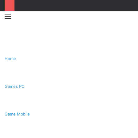
Menu
Switc
T
skin
k
Home
Games PC
Game Mobile