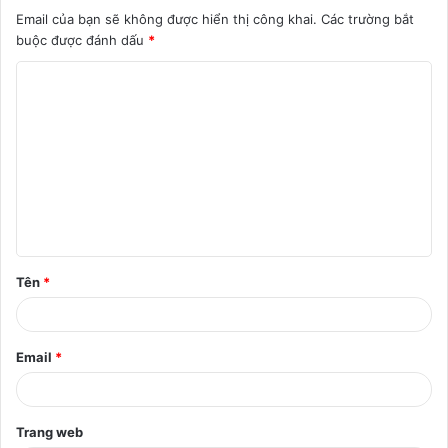
Email của bạn sẽ không được hiển thị công khai.
Các trường bắt
buộc được đánh dấu
*
B
ì
n
h
l
u
ậ
Tên
*
n
*
Email
*
Trang web