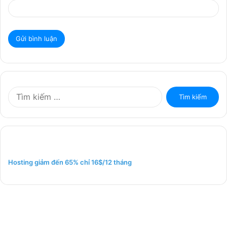
T
ì
m
k
i
ế
m
Hosting giảm đến 65% chỉ 16$/12 tháng
c
h
o
: